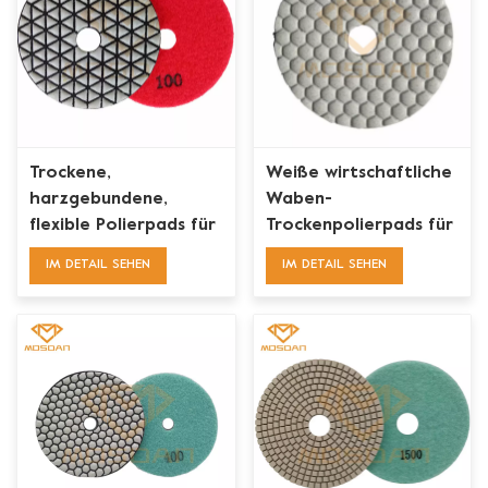
Trockene,
Weiße wirtschaftliche
harzgebundene,
Waben-
flexible Polierpads für
Trockenpolierpads für
Marmor, Granit und
Granitmarmor
IM DETAIL SEHEN
IM DETAIL SEHEN
Beton mit Dreiecken