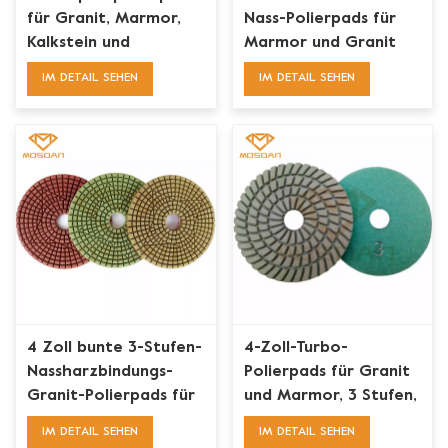
für Granit, Marmor,
Nass-Polierpads für
Kalkstein und
Marmor und Granit
Terrazzo
für Winkelschleifer
IM DETAIL SEHEN
IM DETAIL SEHEN
4 Zoll bunte 3-Stufen-
4-Zoll-Turbo-
Nassharzbindungs-
Polierpads für Granit
Granit-Polierpads für
und Marmor, 3 Stufen,
Handschleifer
Nassanwendung,
IM DETAIL SEHEN
IM DETAIL SEHEN
Kunstharzbindung