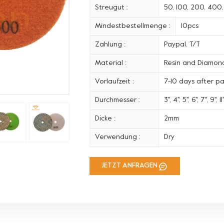
Streugut :
50, 100, 200, 400
Mindestbestellmenge :
10pcs
Zahlung :
Paypal, T/T
Material :
Resin and Diamon
Vorlaufzeit :
7-10 days after p
Durchmesser :
3'', 4'', 5'', 6'', 7'', 9'', 11'
Dicke :
2mm
Verwendung :
Dry
JETZT ANFRAGEN