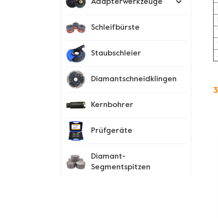
Adapterwerkzeuge
Schleifbürste
Staubschleier
Diamantschneidklingen
3
Kernbohrer
Prüfgeräte
Diamant-
Segmentspitzen
Spike-Schuhe