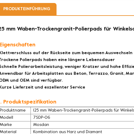
PRODUKTEINFÜHRUNG
25 mm Waben-Trockengranit-Polierpads für Winkelsc
.Eigenschaften
Klettverschluss auf der Rückseite zum bequemen Auswechseln 
Trockene Polierpads haben eine längere Lebensdauer
Schnelle Polierarbeitsleistung, weniger Kratzer und hohe Effizi
Anwendbar für Arbeitsplatten aus Beton, Terrazzo, Granit, Ma
ODM und OEM sind verfügbar.
Kurze Lieferzeit und exzellenter Service
. Produktspezifikation
Produktname
125 mm Waben-Trockengranit-Polierpads für Winkels
Modell
7SDP-06
Marke
Mosdan
Material
Kombination aus Harz und Diamant