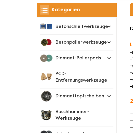
Kategorien
Betonschleifwerkzeuge
1
Betonpolierwerkzeuge
1
-
Diamant-Polierpads
-
-
-
PCD-
-
Entfernungswerkzeuge
-
Diamanttopfscheiben
2
Buschhammer-
Werkzeuge