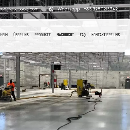
oncretetools.com
Whatsapp :
+8615280216342
HEIM
ÜBER UNS
PRODUKTE
NACHRICHT
FAQ
KONTAKTIERE UNS
Galvanisierte Polierpads