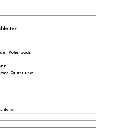
hleifer
der Polierpads
enz.
rmor, Quarz usw.
chleifer