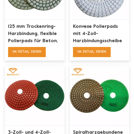
125 mm Trockenring-
Konvexe Polierpads
Harzbindung, flexible
mit 4-Zoll-
Polierpads für Beton,
Harzbindungsscheibe
Granit, Marmor
und Klettverschluss für
IM DETAIL SEHEN
IM DETAIL SEHEN
Eckkanten
3-Zoll- und 4-Zoll-
Spiralharzgebundene