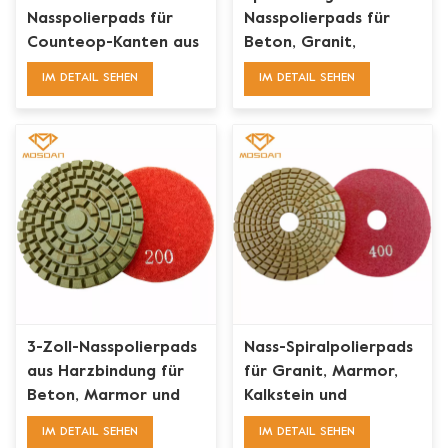
Nasspolierpads für
Nasspolierpads für
Counteop-Kanten aus
Beton, Granit,
Granit und Marmor
Marmor und Terrazzo
IM DETAIL SEHEN
IM DETAIL SEHEN
3-Zoll-Nasspolierpads
Nass-Spiralpolierpads
aus Harzbindung für
für Granit, Marmor,
Beton, Marmor und
Kalkstein und
Granit
Terrazzo
IM DETAIL SEHEN
IM DETAIL SEHEN