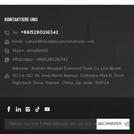
KONTAKTIERE UNS
+8615280216342
Tel :
Email :
Lance@mosdanconcretetools.com
Skype :
mosdan66
Whatsapp :
+8615280216342
Adresse : Xiamen Mosdan Diamond Tools Co.,Ltd. Room
902-6, NO. 1116 Jimei North Avenue, Software Park Ill, Torch
High-tech Zone, Xiamen, China. Zip code: 361024
ABONNIEREN