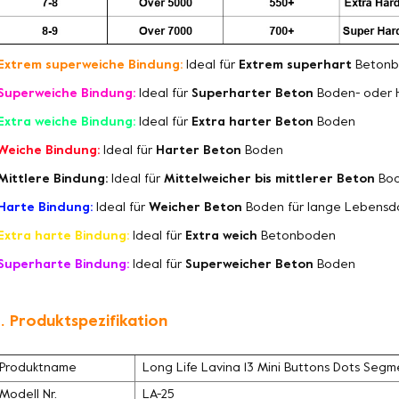
Extrem superweiche Bindung:
Ideal für
Extrem superhart
Betonb
Superweiche Bindung:
Ideal für
Superharter Beton
Boden- oder 
Extra weiche Bindung:
Ideal für
Extra harter Beton
Boden
Weiche Bindung:
Ideal für
Harter Beton
Boden
Mittlere Bindung:
Ideal für
Mittelweicher bis mittlerer Beton
Bo
Harte Bindung:
Ideal für
Weicher Beton
Boden für lange Lebensd
Extra harte Bindung:
Ideal für
Extra weich
Betonboden
Superharte Bindung:
Ideal für
Superweicher Beton
Boden
. Produktspezifikation
Produktname
Long Life Lavina 13 Mini Buttons Dots Segm
Modell Nr.
LA-25