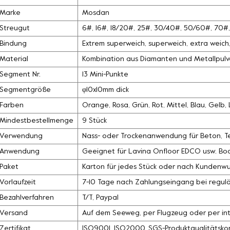
Marke
Mosdan
Streugut
6#, 16#, 18/20#, 25#, 30/40#, 50/60#, 70
Bindung
Extrem superweich, superweich, extra weich, 
Material
Kombination aus Diamanten und Metallpulv
Segment Nr.
13 Mini-Punkte
Segmentgröße
φ10x10mm dick
Farben
Orange, Rosa, Grün, Rot, Mittel, Blau, Gelb
Mindestbestellmenge
9 Stück
Verwendung
Nass- oder Trockenanwendung für Beton, Ter
Anwendung
Geeignet für Lavina Onfloor EDCO usw. Bo
Paket
Karton für jedes Stück oder nach Kundenw
Vorlaufzeit
7-10 Tage nach Zahlungseingang bei regul
Bezahlverfahren
T/T, Paypal
Versand
Auf dem Seeweg, per Flugzeug oder per int
Zertifikat
ISO9001, ISO2000, SGS-Produktqualitätskon