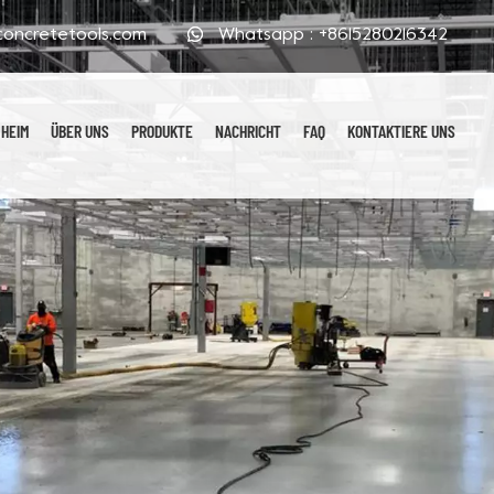
oncretetools.com
Whatsapp :
+8615280216342
HEIM
ÜBER UNS
PRODUKTE
NACHRICHT
FAQ
KONTAKTIERE UNS
Galvanisierte Polierpads