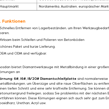
Hauptmarkt
Nordamerika, Australien, europäischer Mark
. Funktionen
 Schnelles Entfernen von Lagerbeständen, um Ihren Werkzeugbedarf 
paren.
Wirksam beim Schleifen und Polieren von Betonböden
Schönes Paket und kurze Lieferung.
OEM und ODM sind verfügbar.
osdan bietet Diamantwerkzeuge mit Metallbindung in einer große
örnungen an
örnung: 6#, 16#, 18/20# Diamantschleifplatte
sind normalerweise 
etallbindungen, um Überzüge und alte raue Oberflächen zu entfer
inen tiefen Schnitt und eine sehr kraftvolle Entfernung. Sie könne
etonuntergrund freilegen, sodass Sie problemlos mit der nächste
ortfahren können. Diese Körnungen eignen sich auch sehr gut zum 
poxidharz, Urethan, Acryl usw.