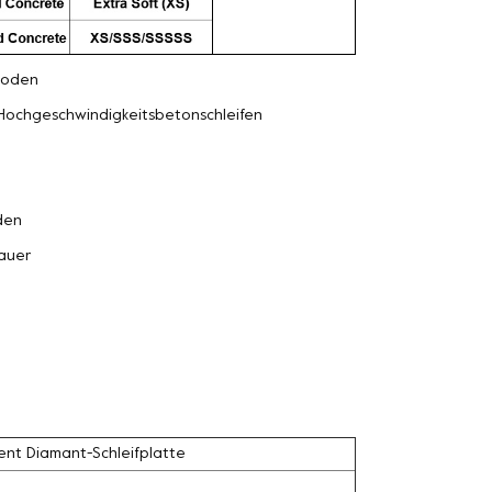
oden
Hochgeschwindigkeitsbetonschleifen
den
auer
ent Diamant-Schleifplatte