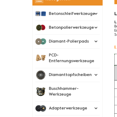
L
Betonschleifwerkzeuge
L
B
Betonpolierwerkzeuge
E
S
Diamant-Polierpads
1
PCD-
Entfernungswerkzeuge
Diamanttopfscheiben
Buschhammer-
Werkzeuge
Adapterwerkzeuge