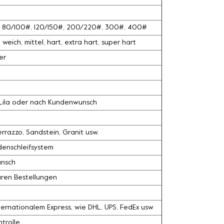
#, 80/100#, 120/150#, 200/220#, 300#, 400#
weich, mittel, hart, extra hart, super hart
er
, Lila oder nach Kundenwunsch
razzo, Sandstein, Granit usw.
denschleifsystem
unsch
ären Bestellungen
ernationalem Express, wie DHL, UPS, FedEx usw
trolle