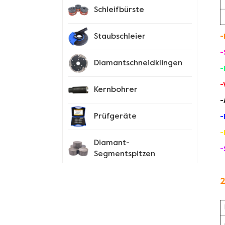
Schleifbürste
Staubschleier
-
-
Diamantschneidklingen
-
-
Kernbohrer
-
Prüfgeräte
-
-
Diamant-
-
Segmentspitzen
Spike-Schuhe
2
Neue Produkte