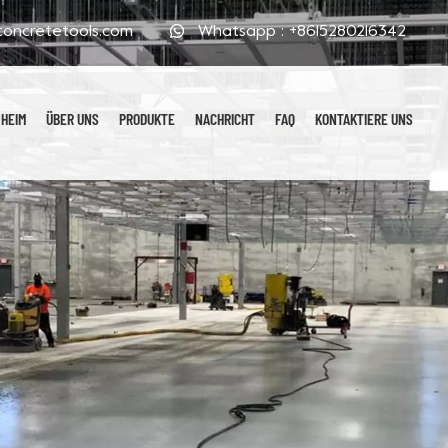
oncretetools.com
Whatsapp :
+8615280216342
HEIM
ÜBER UNS
PRODUKTE
NACHRICHT
FAQ
KONTAKTIERE UNS
Galvanisierte Polierpads