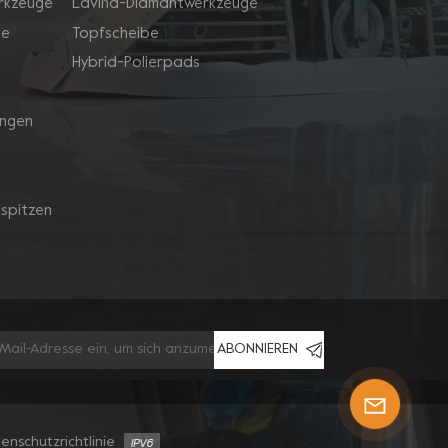
rkzeuge
Lavina-Diamantwerkzeuge
ge
Topfscheibe
Hybrid-Polierpads
ingen
spitzen
ABONNIEREN
enschutzrichtlinie