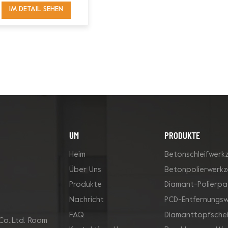
Schleifplatte
IM DETAIL SEHEN
UM
PRODUKTE
Heim
Betonschleifwerk
Über Uns
Betonpolierwerk
Produkte
Diamant-Polierpa
Nachricht
PCD-Entfernungs
FAQ
Diamanttopfsche
Co.,Ltd. Room