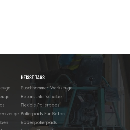
HEISSE TAGS
zeuge
Buschhammer-Werkzeuge
zeuge
Betonschleifscheibe
ds
Flexible Polierpads
werkzeuge
Polierpads Für Beton
iben
Bodenpolierpads