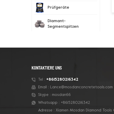
Prüfgeräte
Diamant-
Segmentspitzen
Spike-Schuhe
Neue Produkte
KONTAKTIERE UNS
180-mm-Rohr-Grizzly-
+8615280216342
Tel :
Cluster-
Email :
Lance@mosdanconcretetools.com
Betontopfschleifscheibe
Skype :
mosdan66
Whatsapp :
+8615280216342
7-Zoll-10-V-Segment-
Adresse : Xiamen Mosdan Diamond Tools 
Diamanttopfscheibe