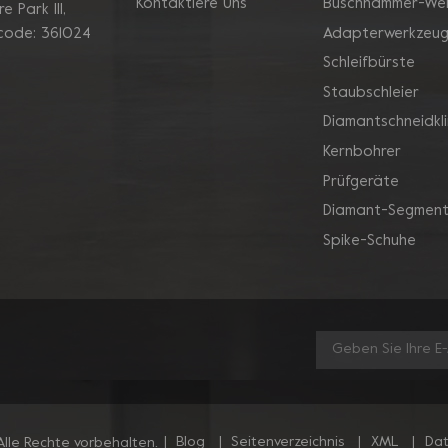
Kontaktiere Uns
Buschhammer-We
 Park Ill,
Adapterwerkzeu
 code: 361024
Schleifbürste
Staubschleier
Diamantschneidkl
Kernbohrer
Prüfgeräte
Diamant-Segment
Spike-Schuhe
|
Blog
|
Seitenverzeichnis
|
XML
|
Dat
lle Rechte vorbehalten.