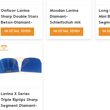
Onfloor Lavina
Mosdan Lavina
Long 
Sharp Double Stars
Diamant-
Mini 
Beton-Diamant-
Schleifschuh mit
Segm
Schleifschuhplatte
dreifach
Schle
IM DETAIL SEHEN
IM DETAIL SEHEN
IM D
abgeschrägtem
Dreiecksegment für
Beton
Lavina X Series
Triple Riptips Sharp
Segment Diamant-