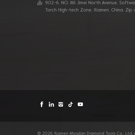
zum Schleifen von
902-6, NO. 1116 Jimei North Avenue, Software
Betonkanten
Torch High-tech Zone, Xiamen, China. Zip
Blastrac Doppel-
Zickzack-Segment-
Diamantschleifblätter
Triangle Metal Bond
Sintered Turbo Corner
Diamant-Schleifpads für
Kanten
Mosdan Dreieck-V-
Diamant-
Schleifscheiben-Pad für
Eckkanten
© 2026 Xiamen Mosdan Diamond Tools Co., Ltd. A