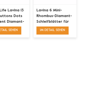
Life Lavina 13
Lavina 6 Mini-
Buttons Dots
Rhombus-Diamant-
ent Diamant-
Schleifblätter für
ifplatte
die Vorbereitung
ETAIL SEHEN
IM DETAIL SEHEN
von Betonböden