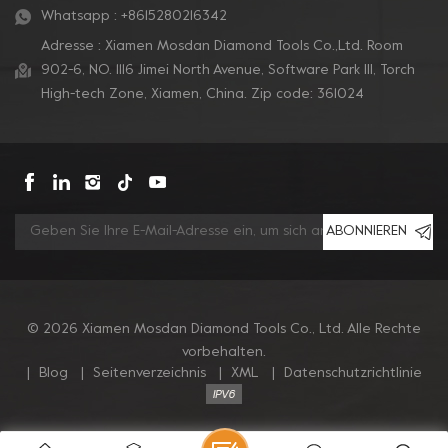
Whatsapp :
+8615280216342
Adresse : Xiamen Mosdan Diamond Tools Co.,Ltd. Room
902-6, NO. 1116 Jimei North Avenue, Software Park Ill, Torch
High-tech Zone, Xiamen, China. Zip code: 361024
ABONNIEREN
© 2026 Xiamen Mosdan Diamond Tools Co., Ltd. Alle Rechte
vorbehalten.
|
Blog
|
Seitenverzeichnis
|
XML
|
Datenschutzrichtlinie