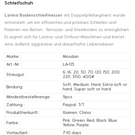
Schleifschuh
Lavina Bodenschleifmesser
mit Doppelpfeilsegment wurde
entwickelt, um ein effizientes und präzises Schleifen und
Polieren von Beton-, Terrazzo- und Steinböden zu ermöglichen.
Es eignet sich für Lavina- und Onfloor-Maschinen und bietet
eine äußerst aggressive und dauerhafte Lebensdauer.
Marke :
Mosdan
Art.-Nr. :
LA-05
6, 16, 20, 30, 70, 120, 150, 200,
Streugut :
220, 300, 400#
Soft, Medium, Hard, Extra soft or
Bindung :
hard, Super soft or hard
Mindestbestellmenge :
9pcs
Zahlung :
Paypal, T/T
Produktherkunft :
Xiamen, China
Pink, Green, Red, Black, Blue,
Farbe :
Yellow, Purple
Vorlaufzeit :
7-10 days