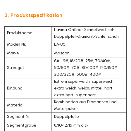
2. Produktspezifikation
Lavina Onfloor Schnellwechsel-
Produktname
Doppelpfeil-Diamant-Schleifschuh
Modell Nr.
LA-05
Marke
Mosdan
6#, 16#, 18/20#, 25#, 30/40#,
Streugut
50/60#, 70#, 80/100#, 120/150#,
200/220#, 300#, 400#
Extrem superweich, superweich,
Bindung
extra weich, weich, mittel, hart,
extra hart, super hart
Kombination aus Diamanten und
Material
Metallpulver
Segment Nr.
Doppelpfeile
Segmentgröße
8/10/12/15 mm dick