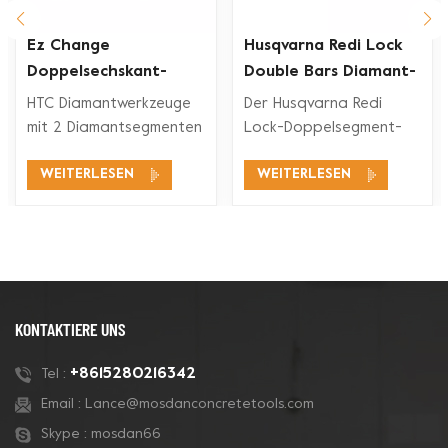
Ez Change
Husqvarna Redi Lock
Doppelsechskant-
Double Bars Diamant-
Segment-Diamant-
Schleifschuh für
HTC Diamantwerkzeuge
Der Husqvarna Redi
rkzeuge
Schleifschuh
Betonboden
mit 2 Diamantsegmenten
Lock-Doppelsegment-
eignen sich für ein
Diamant-Schleifschuh ist
WEITERLESEN
WEITERLESEN
breites
mit den Husqvarna Redi
Anwendungsspektrum,
Lock-
wie Betonschleifen,
Bodenschleifsystemen
Betonbodenvorbereitung,
zum Schleifen und
Beschichtungsentfernung
Polieren von Beton und
und Betonpolieren.
auch für Terrazzoböden
kompatibel.
KONTAKTIERE UNS
+8615280216342
Tel :
Email :
Lance@mosdanconcretetools.com
Skype :
mosdan66