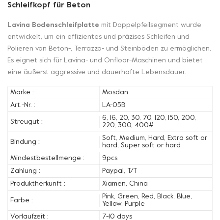
Schleifkopf für Beton
Lavina Bodenschleifplatte
mit Doppelpfeilsegment wurde
entwickelt, um ein effizientes und präzises Schleifen und
Polieren von Beton-, Terrazzo- und Steinböden zu ermöglichen.
Es eignet sich für Lavina- und Onfloor-Maschinen und bietet
eine äußerst aggressive und dauerhafte Lebensdauer.
Marke :
Mosdan
Art.-Nr. :
LA-05B
6, 16, 20, 30, 70, 120, 150, 200,
Streugut :
220, 300, 400#
Soft, Medium, Hard, Extra soft or
Bindung :
hard, Super soft or hard
Mindestbestellmenge :
9pcs
Zahlung :
Paypal, T/T
Produktherkunft :
Xiamen, China
Pink, Green, Red, Black, Blue,
Farbe :
Yellow, Purple
Vorlaufzeit :
7-10 days