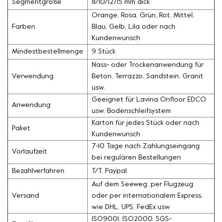
Segmentgröße
8/10/12/15 mm dick
Orange, Rosa, Grün, Rot, Mittel,
Farben
Blau, Gelb, Lila oder nach
Kundenwunsch
Mindestbestellmenge
9 Stück
Nass- oder Trockenanwendung für
Verwendung
Beton, Terrazzo, Sandstein, Granit
usw.
Geeignet für Lavina Onfloor EDCO
Anwendung
usw. Bodenschleifsystem
Karton für jedes Stück oder nach
Paket
Kundenwunsch
7-10 Tage nach Zahlungseingang
Vorlaufzeit
bei regulären Bestellungen
Bezahlverfahren
T/T, Paypal
Auf dem Seeweg, per Flugzeug
Versand
oder per internationalem Express,
wie DHL, UPS, FedEx usw
ISO9001, ISO2000, SGS-