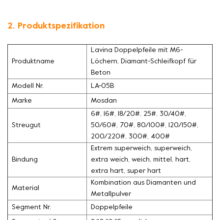
2. Produktspezifikation
Lavina Doppelpfeile mit M6-
Produktname
Löchern, Diamant-Schleifkopf für
Beton
Modell Nr.
LA-05B
Marke
Mosdan
6#, 16#, 18/20#, 25#, 30/40#,
Streugut
50/60#, 70#, 80/100#, 120/150#,
200/220#, 300#, 400#
Extrem superweich, superweich,
Bindung
extra weich, weich, mittel, hart,
extra hart, super hart
Kombination aus Diamanten und
Material
Metallpulver
Segment Nr.
Doppelpfeile