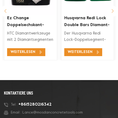
Ez Change
Husqvarna Redi Lock
Doppelsechskant-
Double Bars Diamant-
Segment-Diamant-
Schleifschuh für
HTC Diamantwerkzeuge
Der Husqvarna Redi
rkzeuge
Schleifschuh
Betonboden
mit 2 Diamantsegmenten
Lock-Doppelsegment-
eignen sich für ein
Diamant-Schleifschuh ist
WEITERLESEN
WEITERLESEN
breites
mit den Husqvarna Redi
Anwendungsspektrum,
Lock-
wie Betonschleifen,
Bodenschleifsystemen
Betonbodenvorbereitung,
zum Schleifen und
Beschichtungsentfernung
Polieren von Beton und
und Betonpolieren.
auch für Terrazzoböden
kompatibel.
KONTAKTIERE UNS
+8615280216342
Tel :
Email :
Lance@mosdanconcretetools.com