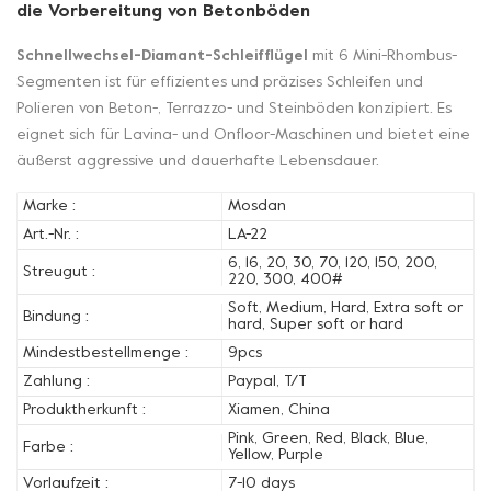
die Vorbereitung von Betonböden
Schnellwechsel-Diamant-Schleifflügel
mit 6 Mini-Rhombus-
Segmenten ist für effizientes und präzises Schleifen und
Polieren von Beton-, Terrazzo- und Steinböden konzipiert. Es
eignet sich für Lavina- und Onfloor-Maschinen und bietet eine
äußerst aggressive und dauerhafte Lebensdauer.
Marke :
Mosdan
Art.-Nr. :
LA-22
6, 16, 20, 30, 70, 120, 150, 200,
Streugut :
220, 300, 400#
Soft, Medium, Hard, Extra soft or
Bindung :
hard, Super soft or hard
Mindestbestellmenge :
9pcs
Zahlung :
Paypal, T/T
Produktherkunft :
Xiamen, China
Pink, Green, Red, Black, Blue,
Farbe :
Yellow, Purple
Vorlaufzeit :
7-10 days