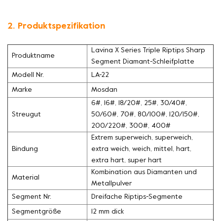
2. Produktspezifikation
Lavina X Series Triple Riptips Sharp
Produktname
Segment Diamant-Schleifplatte
Modell Nr.
LA-22
Marke
Mosdan
6#, 16#, 18/20#, 25#, 30/40#,
Streugut
50/60#, 70#, 80/100#, 120/150#,
200/220#, 300#, 400#
Extrem superweich, superweich,
Bindung
extra weich, weich, mittel, hart,
extra hart, super hart
Kombination aus Diamanten und
Material
Metallpulver
Segment Nr.
Dreifache Riptips-Segmente
Segmentgröße
12 mm dick