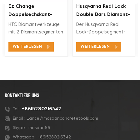
Ez Change
Husqvarna Redi Lock
Doppelsechskant-
Double Bars Diamant-
Segment-Diamant-
Schleifschuh für
HTC Diamantwerkzeuge
Der Husqvarna Redi
rkzeuge
Schleifschuh
Betonboden
mit 2 Diamantsegmenten
Lock-Doppelsegment-
eignen sich für ein
Diamant-Schleifschuh ist
WEITERLESEN
WEITERLESEN
breites
mit den Husqvarna Redi
Anwendungsspektrum,
Lock-
wie Betonschleifen,
Bodenschleifsystemen
Betonbodenvorbereitung,
zum Schleifen und
Beschichtungsentfernung
Polieren von Beton und
und Betonpolieren.
auch für Terrazzoböden
kompatibel.
KONTAKTIERE UNS
+8615280216342
Tel :
Email :
Lance@mosdanconcretetools.com
Skype :
mosdan66
Whatsapp :
+8615280216342