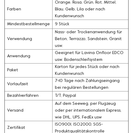
Orange, Rosa, Grün, Rot, Mittel,
Farben
Blau, Gelb, Lila oder nach
Kundenwunsch
Mindestbestellmenge
9 Stück
Nass- oder Trockenanwendung für
Verwendung
Beton, Terrazzo, Sandstein, Granit
usw.
Geeignet für Lavina Onfloor EDCO
Anwendung
usw. Bodenschleifsystem
Karton für jedes Stück oder nach
Paket
Kundenwunsch
7-10 Tage nach Zahlungseingang
Vorlaufzeit
bei regulären Bestellungen
Bezahlverfahren
T/T, Paypal
Auf dem Seeweg, per Flugzeug
Versand
oder per internationalem Express,
wie DHL, UPS, FedEx usw
ISO9001, ISO2000, SGS-
Zertifikat
Produktqualitätskontrolle