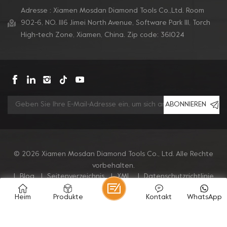
Adresse : Xiamen Mosdan Diamond Tools Co.,Ltd. Room
902-6, NO. 1116 Jimei North Avenue, Software Park Ill, Torch
High-tech Zone, Xiamen, China. Zip code: 361024
ABONNIEREN
© 2026 Xiamen Mosdan Diamond Tools Co., Ltd. Alle Rechte
vorbehalten.
|
Blog
|
Seitenverzeichnis
|
XML
|
Datenschutzrichtlinie
Heim
Produkte
Kontakt
WhatsApp