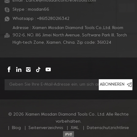
Email :
Lance@mosdanconcretetools.com
Skype :
mosdan66
Whatsapp :
+8615280216342
Adresse : Xiamen Mosdan Diamond Tools Co.,Ltd. Room
902-6, NO. 1116 Jimei North Avenue, Software Park Ill, Torch
High-tech Zone, Xiamen, China. Zip code: 361024
ABONNIEREN
© 2026 Xiamen Mosdan Diamond Tools Co., Ltd. Alle Rechte
vorbehalten.
|
Blog
|
Seitenverzeichnis
|
XML
|
Datenschutzrichtlinie