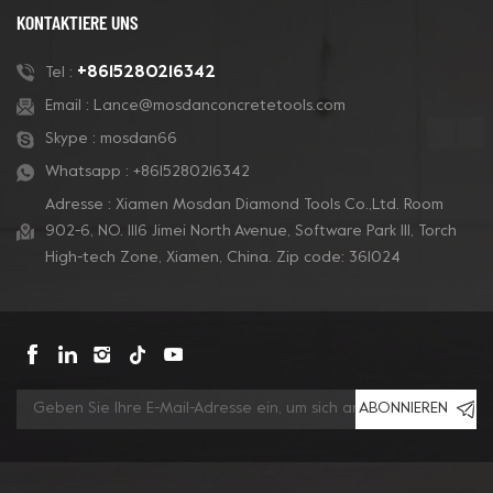
KONTAKTIERE UNS
+8615280216342
Tel :
Email :
Lance@mosdanconcretetools.com
Skype :
mosdan66
Whatsapp :
+8615280216342
Adresse : Xiamen Mosdan Diamond Tools Co.,Ltd. Room
902-6, NO. 1116 Jimei North Avenue, Software Park Ill, Torch
High-tech Zone, Xiamen, China. Zip code: 361024
ABONNIEREN