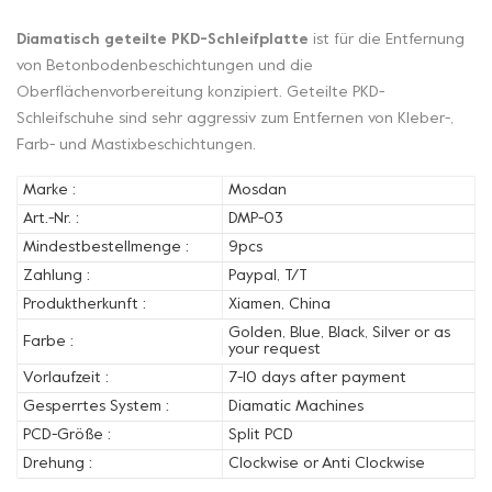
Diamatisch geteilte PKD-Schleifplatte
ist für die Entfernung
von Betonbodenbeschichtungen und die
Oberflächenvorbereitung konzipiert. Geteilte PKD-
Schleifschuhe sind sehr aggressiv zum Entfernen von Kleber-,
Farb- und Mastixbeschichtungen.
Marke :
Mosdan
Art.-Nr. :
DMP-03
Mindestbestellmenge :
9pcs
Zahlung :
Paypal, T/T
Produktherkunft :
Xiamen, China
Golden, Blue, Black, Silver or as
Farbe :
your request
Vorlaufzeit :
7-10 days after payment
Gesperrtes System :
Diamatic Machines
PCD-Größe :
Split PCD
Drehung :
Clockwise or Anti Clockwise