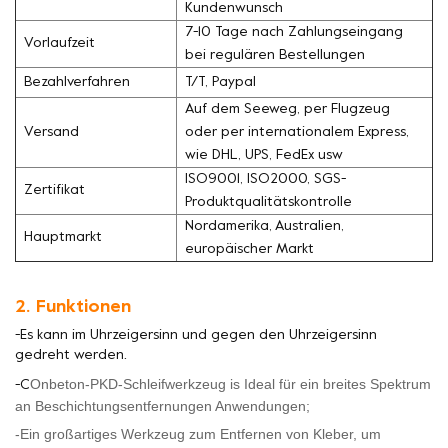
Kundenwunsch
7-10 Tage nach Zahlungseingang
Vorlaufzeit
bei regulären Bestellungen
Bezahlverfahren
T/T, Paypal
Auf dem Seeweg, per Flugzeug
Versand
oder per internationalem Express,
wie DHL, UPS, FedEx usw
ISO9001, ISO2000, SGS-
Zertifikat
Produktqualitätskontrolle
Nordamerika, Australien,
Hauptmarkt
europäischer Markt
2. Funktionen
-Es kann im Uhrzeigersinn und gegen den Uhrzeigersinn
gedreht werden.
Onbeton-PKD-Schleifwerkzeug
is
Ideal für ein breites Spektrum
-C
an Beschichtungsentfernungen
Anwendungen;
-Ein großartiges Werkzeug zum Entfernen von Kleber, um