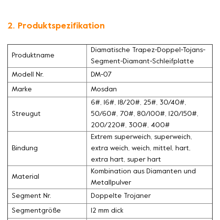
2. Produktspezifikation
Diamatische Trapez-Doppel-Tojans-
Produktname
Segment-Diamant-Schleifplatte
Modell Nr.
DM-07
Marke
Mosdan
6#, 16#, 18/20#, 25#, 30/40#,
Streugut
50/60#, 70#, 80/100#, 120/150#,
200/220#, 300#, 400#
Extrem superweich, superweich,
Bindung
extra weich, weich, mittel, hart,
extra hart, super hart
Kombination aus Diamanten und
Material
Metallpulver
Segment Nr.
Doppelte Trojaner
Segmentgröße
12 mm dick