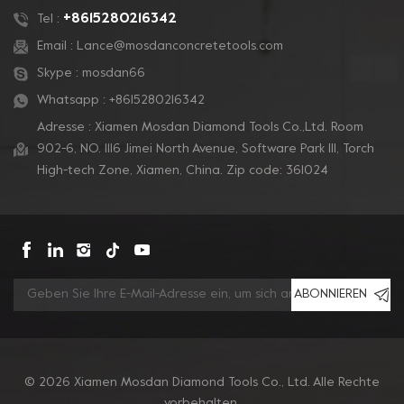
bietet eine äußerst
bietet eine äußerst
+8615280216342
Tel :
aggressive und
aggressive und
Email :
Lance@mosdanconcretetools.com
dauerhafte
dauerhafte
Skype :
mosdan66
Lebensdauer.
Lebensdauer.
Whatsapp :
+8615280216342
Adresse : Xiamen Mosdan Diamond Tools Co.,Ltd. Room
902-6, NO. 1116 Jimei North Avenue, Software Park Ill, Torch
High-tech Zone, Xiamen, China. Zip code: 361024
ABONNIEREN
© 2026 Xiamen Mosdan Diamond Tools Co., Ltd. Alle Rechte
vorbehalten.