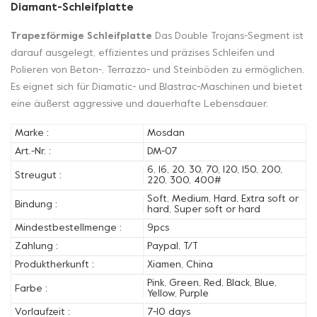
Diamant-Schleifplatte
Trapezförmige Schleifplatte
Das Double Trojans-Segment ist
darauf ausgelegt, effizientes und präzises Schleifen und
Polieren von Beton-, Terrazzo- und Steinböden zu ermöglichen.
Es eignet sich für Diamatic- und Blastrac-Maschinen und bietet
eine äußerst aggressive und dauerhafte Lebensdauer.
Marke :
Mosdan
Art.-Nr. :
DM-07
6, 16, 20, 30, 70, 120, 150, 200,
Streugut :
220, 300, 400#
Soft, Medium, Hard, Extra soft or
Bindung :
hard, Super soft or hard
Mindestbestellmenge :
9pcs
Zahlung :
Paypal, T/T
Produktherkunft :
Xiamen, China
Pink, Green, Red, Black, Blue,
Farbe :
Yellow, Purple
Vorlaufzeit :
7-10 days