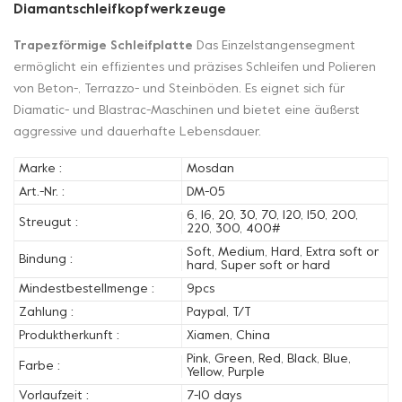
Diamantschleifkopfwerkzeuge
Trapezförmige Schleifplatte
Das Einzelstangensegment
ermöglicht ein effizientes und präzises Schleifen und Polieren
von Beton-, Terrazzo- und Steinböden. Es eignet sich für
Diamatic- und Blastrac-Maschinen und bietet eine äußerst
aggressive und dauerhafte Lebensdauer.
Marke :
Mosdan
Art.-Nr. :
DM-05
6, 16, 20, 30, 70, 120, 150, 200,
Streugut :
220, 300, 400#
Soft, Medium, Hard, Extra soft or
Bindung :
hard, Super soft or hard
Mindestbestellmenge :
9pcs
Zahlung :
Paypal, T/T
Produktherkunft :
Xiamen, China
Pink, Green, Red, Black, Blue,
Farbe :
Yellow, Purple
Vorlaufzeit :
7-10 days