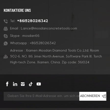
konzipiert. Es eignet sich
ermöglichen. Es eignet
für Diamatic- und
sich für Diamatic- und
KONTAKTIERE UNS
Blastrac-Maschinen und
Blastrac-Maschinen und
bietet eine äußerst
bietet eine äußerst
+8615280216342
Tel :
aggressive und
aggressive und
Email :
Lance@mosdanconcretetools.com
dauerhafte
dauerhafte
Skype :
mosdan66
Lebensdauer.
Lebensdauer.
Whatsapp :
+8615280216342
Adresse : Xiamen Mosdan Diamond Tools Co.,Ltd. Room
902-6, NO. 1116 Jimei North Avenue, Software Park Ill, Torch
High-tech Zone, Xiamen, China. Zip code: 361024
ABONNIEREN