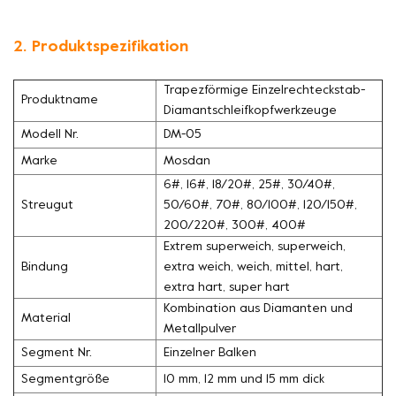
2. Produktspezifikation
Trapezförmige Einzelrechteckstab-
Produktname
Diamantschleifkopfwerkzeuge
Modell Nr.
DM-05
Marke
Mosdan
6#, 16#, 18/20#, 25#, 30/40#,
Streugut
50/60#, 70#, 80/100#, 120/150#,
200/220#, 300#, 400#
Extrem superweich, superweich,
Bindung
extra weich, weich, mittel, hart,
extra hart, super hart
Kombination aus Diamanten und
Material
Metallpulver
Segment Nr.
Einzelner Balken
Segmentgröße
10 mm, 12 mm und 15 mm dick