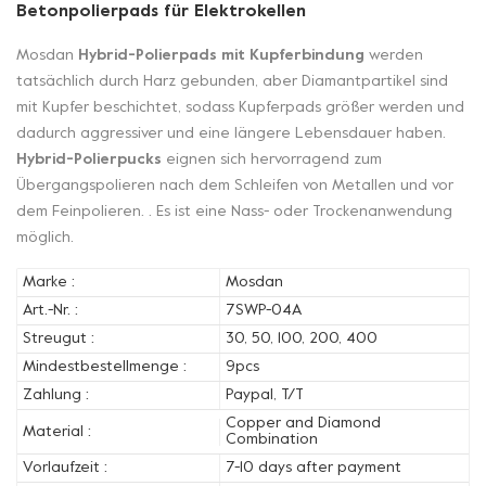
Betonpolierpads für Elektrokellen
Mosdan
Hybrid-Polierpads mit Kupferbindung
werden
tatsächlich durch Harz gebunden, aber Diamantpartikel sind
mit Kupfer beschichtet, sodass Kupferpads größer werden und
dadurch aggressiver und eine längere Lebensdauer haben.
Hybrid-Polierpucks
eignen sich hervorragend zum
Übergangspolieren nach dem Schleifen von Metallen und vor
dem Feinpolieren. . Es ist eine Nass- oder Trockenanwendung
möglich.
Marke :
Mosdan
Art.-Nr. :
7SWP-04A
Streugut :
30, 50, 100, 200, 400
Mindestbestellmenge :
9pcs
Zahlung :
Paypal, T/T
Copper and Diamond
Material :
Combination
Vorlaufzeit :
7-10 days after payment