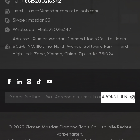
+8615280216342
Tel :
auf einem starren
auf einem starren
Email :
Lance@mosdanconcretetools.com
Trägerpolster montiert
Trägerpolster montiert
Skype :
mosdan66
werden, um auf jede
werden, um auf jede
Bodenmaschine zu
Bodenmaschine zu
Whatsapp :
+8615280216342
passen.
passen.
Adresse : Xiamen Mosdan Diamond Tools Co.,Ltd. Room
902-6, NO. 1116 Jimei North Avenue, Software Park Ill, Torch
High-tech Zone, Xiamen, China. Zip code: 361024
ABONNIEREN
© 2026 Xiamen Mosdan Diamond Tools Co., Ltd. Alle Rechte
vorbehalten.