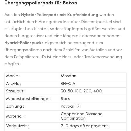
Übergangspolierpads für Beton
Mosdan
Hybrid-Polierpads mit Kupferbindung
werden
tatsächlich durch Harz gebunden, aber Diamantpartikel sind
mit Kupfer beschichtet, sodass Kupferpads größer werden und
dadurch aggressiver und eine längere Lebensdauer haben.
Hybrid-Polierpucks
eignen sich hervorragend zum
Übergangspolieren nach dem Schleifen von Metallen und vor
dem Feinpolieren. . Es ist eine Nass- oder Trockenanwendung
möglich.
Marke :
Mosdan
Art.-Nr. :
RFP-01A
Streugut :
30, 50, 100, 200, 400
Mindestbestellmenge :
9pcs
Zahlung :
Paypal, T/T
Copper and Diamond
Material :
Combination
Vorlaufzeit :
7-10 days after payment