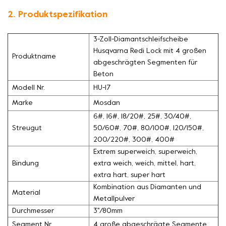
2. Produktspezifikation
3-Zoll-Diamantschleifscheibe
Husqvarna Redi Lock mit 4 großen
Produktname
abgeschrägten Segmenten für
Beton
Modell Nr.
HU-17
Marke
Mosdan
6#, 16#, 18/20#, 25#, 30/40#,
Streugut
50/60#, 70#, 80/100#, 120/150#,
200/220#, 300#, 400#
Extrem superweich, superweich,
Bindung
extra weich, weich, mittel, hart,
extra hart, super hart
Kombination aus Diamanten und
Material
Metallpulver
Durchmesser
3''/80mm
Segment Nr.
4 große abgeschrägte Segmente