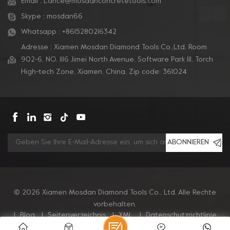
Email :
Lance@mosdanconcretetools.com
Skype :
mosdan66
Whatsapp :
+8615280216342
Adresse : Xiamen Mosdan Diamond Tools Co.,Ltd. Room
902-6, NO. 1116 Jimei North Avenue, Software Park Ill, Torch
High-tech Zone, Xiamen, China. Zip code: 361024
ABONNIEREN
© 2026 Xiamen Mosdan Diamond Tools Co., Ltd. Alle Rechte
vorbehalten.
|
Blog
|
Seitenverzeichnis
|
XML
|
Datenschutzrichtlinie