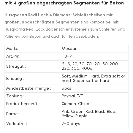
mit 4 großen abgeschrägten Segmenten für Beton
Husqvarna Redi Lock 4 Diamant-Schleifscheiben mit
großen, abgeschrägten Segmenten
sind kompatibel mit
Husqvarna Redi Lock Bodenschleifsystemen zum Schleifen und
Polieren von Beton und auch für Terrazzoböden.
Marke :
Mosdan
Art.-Nr. :
HU-17
6, 16, 20, 30, 70, 120, 150, 200,
Streugut :
220, 300, 400#
Soft, Medium, Hard, Extra soft or
Bindung :
hard, Super soft or hard
Mindestbestellmenge :
9pcs
Zahlung :
Paypal, T/T
Produktherkunft :
Xiamen, China
Pink, Green, Red, Black, Blue,
Farbe :
Yellow, Purple
Vorlaufzeit :
7-10 days