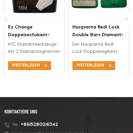
Ez Change
Husqvarna Redi Lock
Doppelsechskant-
Double Bars Diamant-
Segment-Diamant-
Schleifschuh für
HTC Diamantwerkzeuge
Der Husqvarna Redi
rkzeuge
Schleifschuh
Betonboden
mit 2 Diamantsegmenten
Lock-Doppelsegment-
eignen sich für ein
Diamant-Schleifschuh ist
WEITERLESEN
WEITERLESEN
breites
mit den Husqvarna Redi
Anwendungsspektrum,
Lock-
wie Betonschleifen,
Bodenschleifsystemen
Betonbodenvorbereitung,
zum Schleifen und
Beschichtungsentfernung
Polieren von Beton und
und Betonpolieren.
auch für Terrazzoböden
kompatibel.
KONTAKTIERE UNS
+8615280216342
Tel :