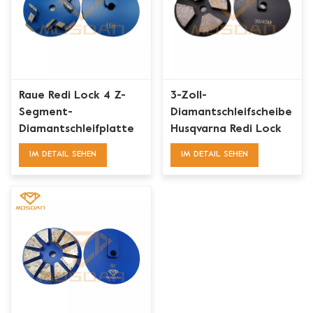
Raue Redi Lock 4 Z-
3-Zoll-
Segment-
Diamantschleifscheibe
Diamantschleifplatte
Husqvarna Redi Lock
mit 4 großen
IM DETAIL SEHEN
IM DETAIL SEHEN
abgeschrägten
Segmenten für Beton