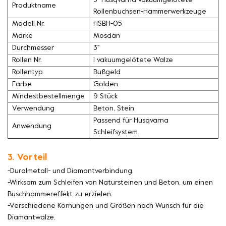
3'' Husqvarna vakuumgelötete
Produktname
Rollenbuchsen-Hammerwerkzeuge
Modell Nr.
HSBH-05
Marke
Mosdan
Durchmesser
3''
Rollen Nr.
1 vakuumgelötete Walze
Rollentyp
Bußgeld
Farbe
Golden
Mindestbestellmenge
9 Stück
Verwendung
Beton, Stein
Passend für Husqvarna
Anwendung
Schleifsystem.
3. Vorteil
-Duralmetall- und Diamantverbindung.
-Wirksam zum Schleifen von Natursteinen und Beton, um einen
Buschhammereffekt zu erzielen.
-Verschiedene Körnungen und Größen nach Wunsch für die
Diamantwalze.