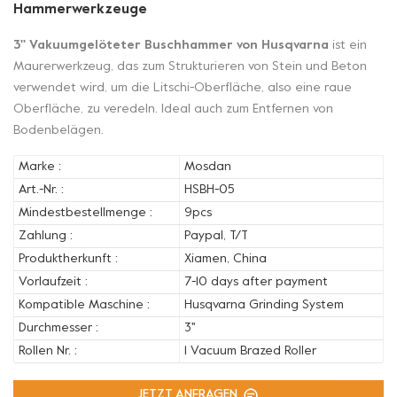
Hammerwerkzeuge
3'' Vakuumgelöteter Buschhammer von Husqvarna
ist ein
Maurerwerkzeug, das zum Strukturieren von Stein und Beton
verwendet wird, um die Litschi-Oberfläche, also eine raue
Oberfläche, zu veredeln. Ideal auch zum Entfernen von
Bodenbelägen.
Marke :
Mosdan
Art.-Nr. :
HSBH-05
Mindestbestellmenge :
9pcs
Zahlung :
Paypal, T/T
Produktherkunft :
Xiamen, China
Vorlaufzeit :
7-10 days after payment
Kompatible Maschine :
Husqvarna Grinding System
Durchmesser :
3''
Rollen Nr. :
1 Vacuum Brazed Roller
JETZT ANFRAGEN