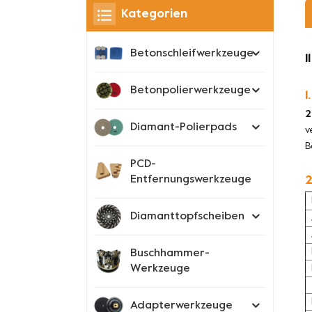
Kategorien
Betonschleifwerkzeuge
1
Betonpolierwerkzeuge
1
2
Diamant-Polierpads
v
B
PCD-
Entfernungswerkzeuge
2
Diamanttopfscheiben
Buschhammer-
Werkzeuge
Adapterwerkzeuge