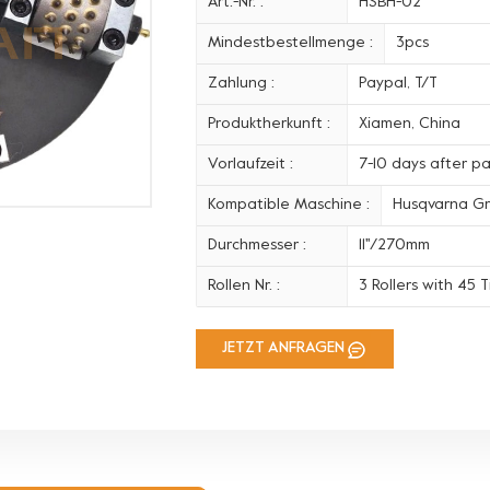
Art.-Nr. :
HSBH-02
Mindestbestellmenge :
3pcs
Zahlung :
Paypal, T/T
Produktherkunft :
Xiamen, China
Vorlaufzeit :
7-10 days after p
Kompatible Maschine :
Husqvarna Gr
Durchmesser :
11''/270mm
Rollen Nr. :
3 Rollers with 45 T
JETZT ANFRAGEN