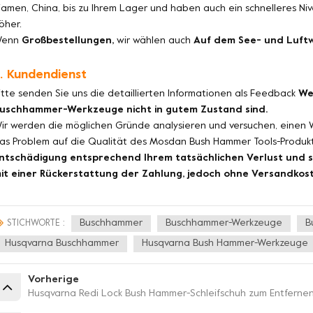
iamen, China, bis zu Ihrem Lager und haben auch ein schnelleres Niv
öher.
Wenn
Großbestellungen,
wir wählen auch
Auf dem See- und Luft
. Kundendienst
itte senden Sie uns die detaillierten Informationen als Feedback
We
uschhammer-Werkzeuge nicht in gutem Zustand sind.
ir werden die möglichen Gründe analysieren und versuchen, einen 
as Problem auf die Qualität des Mosdan Bush Hammer Tools-Produkts
ntschädigung entsprechend Ihrem tatsächlichen Verlust und s
it einer Rückerstattung der Zahlung, jedoch ohne Versandkos
Buschhammer
Buschhammer-Werkzeuge
B
STICHWORTE :
Husqvarna Buschhammer
Husqvarna Bush Hammer-Werkzeuge
Vorherige
Husqvarna Redi Lock Bush Hammer-Schleifschuh zum Entferne