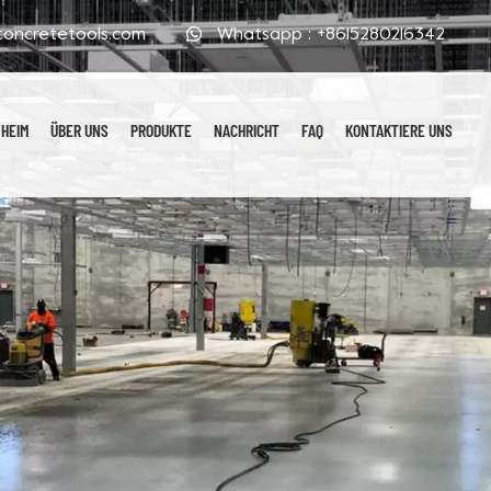
oncretetools.com
Whatsapp :
+8615280216342
HEIM
ÜBER UNS
PRODUKTE
NACHRICHT
FAQ
KONTAKTIERE UNS
Galvanisierte Polierpads