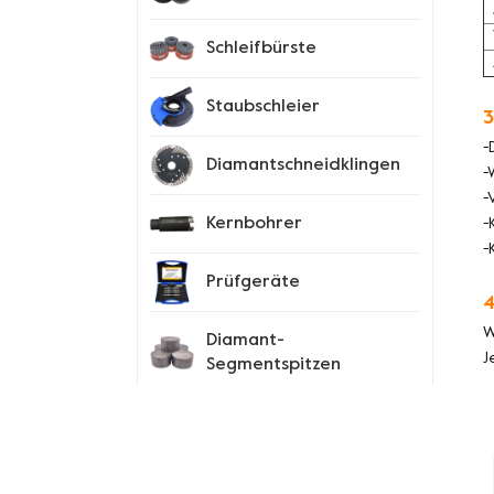
Schleifbürste
Staubschleier
3
-
Diamantschneidklingen
-
-
Kernbohrer
-
-
Prüfgeräte
4
W
Diamant-
J
Segmentspitzen
Spike-Schuhe