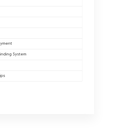
ayment
inding System
ips