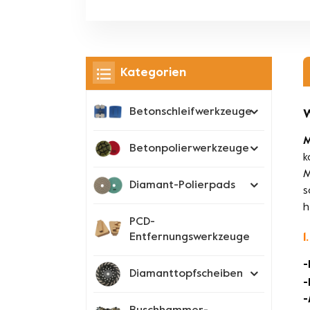
Kategorien
Betonschleifwerkzeuge
W
M
Betonpolierwerkzeuge
k
M
Diamant-Polierpads
s
h
PCD-
1
Entfernungswerkzeuge
-
Diamanttopfscheiben
-
-