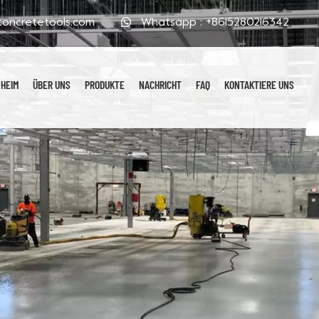
oncretetools.com
Whatsapp :
+8615280216342
HEIM
ÜBER UNS
PRODUKTE
NACHRICHT
FAQ
KONTAKTIERE UNS
Galvanisierte Polierpads