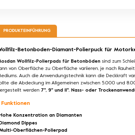
PRODUKTEINFÜHRUNG
ollfilz-Betonboden-Diamant-Polierpuck für Motorke
osdan Wollfilz-Polierpads für Betonböden
sind zum Schle
ann von Oberfläche zu Oberfläche variieren, je nach Rauhei
ediums. Auch die Anwendungstechnik kann die Deckkraft vari
ollte die Abdeckung im Allgemeinen zwischen 5.000 und 8.00
ergestellt werden
7'', 9'' und 11''. Nass- oder Trockenanwen
. Funktionen
Hohe Konzentration an Diamanten
Diamond Dippes
Multi-Oberflächen-Polierpad