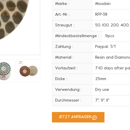
Marke :
Mosdan
Art.-Nr. :
RFP-38
Streugut :
50, 100, 200, 400
Mindestbestellmenge :
9pcs
Zahlung :
Paypal, T/T
Material :
Resin and Diamon
Vorlaufzeit :
7-10 days after p
Dicke :
25mm
Verwendung :
Dry use
Durchmesser :
7'', 9'', 11''
JETZT ANFRAGEN