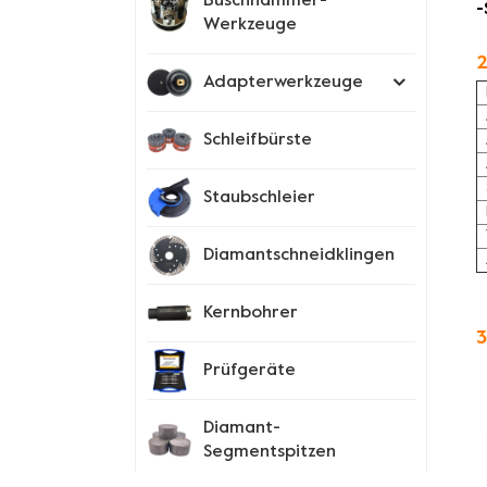
Buschhammer-
-
Werkzeuge
2
Adapterwerkzeuge
Schleifbürste
Staubschleier
Diamantschneidklingen
Kernbohrer
3
Prüfgeräte
Diamant-
Segmentspitzen