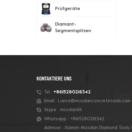
Prüfgeräte
Diamant-
Segmentspitzen
Spike-Schuhe
Neue Produkte
KONTAKTIERE UNS
180-mm-Rohr-Grizzly-
+8615280216342
Tel :
Cluster-
Email :
Lance@mosdanconcretetools.com
Betontopfschleifscheibe
Skype :
mosdan66
Whatsapp :
+8615280216342
7-Zoll-10-V-Segment-
Adresse : Xiamen Mosdan Diamond Tools 
Diamanttopfscheibe