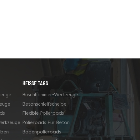
HEISSE TAGS
zeuge
Buschhammer-Werkzeuge
zeuge
Betonschleifscheibe
ds
Flexible Polierpads
werkzeuge
Polierpads Für Beton
iben
Bodenpolierpads