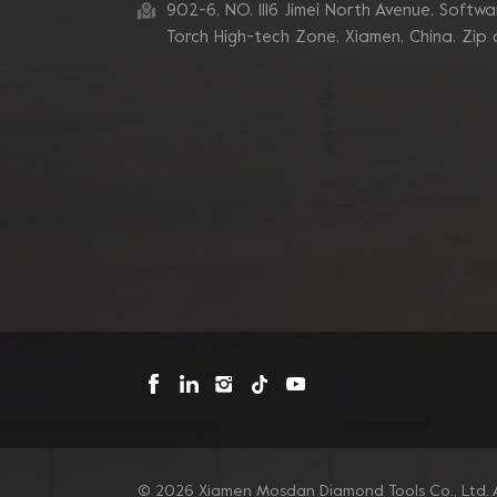
zum Schleifen von
902-6, NO. 1116 Jimei North Avenue, Software
Betonkanten
Torch High-tech Zone, Xiamen, China. Zip
Blastrac Doppel-
Zickzack-Segment-
Diamantschleifblätter
Triangle Metal Bond
Sintered Turbo Corner
Diamant-Schleifpads für
Kanten
Mosdan Dreieck-V-
Diamant-
Schleifscheiben-Pad für
Eckkanten
© 2026 Xiamen Mosdan Diamond Tools Co., Ltd. A