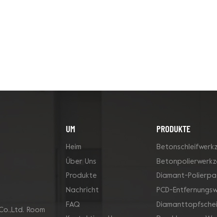
UM
PRODUKTE
Heim
Betonschleifwerk
Über Uns
Betonpolierwerk
Produkte
Diamant-Polierpa
Nachricht
PCD-Entfernungs
FAQ
Diamanttopfsche
Co.,Ltd. Room