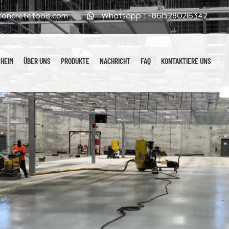
oncretetools.com
Whatsapp :
+8615280216342
HEIM
ÜBER UNS
PRODUKTE
NACHRICHT
FAQ
KONTAKTIERE UNS
Galvanisierte Polierpads