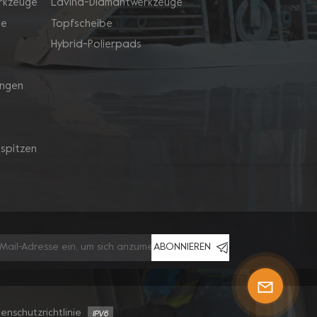
rkzeuge
Lavina-Diamantwerkzeuge
ge
Topfscheibe
Hybrid-Polierpads
ingen
spitzen
ABONNIEREN
enschutzrichtlinie