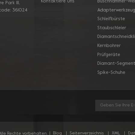
Kontaktiere Uns
Buschhammer-We
 Park Ill,
Adapterwerkzeu
 code: 361024
Schleifbürste
Staubschleier
Diamantschneidkl
Kernbohrer
Prüfgeräte
Diamant-Segment
Spike-Schuhe
|
Blog
|
Seitenverzeichnis
|
XML
|
Dat
lle Rechte vorbehalten.