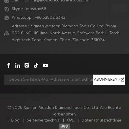
Email :
Lance@mosdanconcretetools.com
Skype :
mosdan66
Whatsapp :
+8615280216342
Adresse : Xiamen Mosdan Diamond Tools Co.,Ltd. Room
902-6, NO. 1116 Jimei North Avenue, Software Park Ill, Torch
High-tech Zone, Xiamen, China. Zip code: 361024
ABONNIEREN
© 2026 Xiamen Mosdan Diamond Tools Co., Ltd. Alle Rechte
vorbehalten.
|
Blog
|
Seitenverzeichnis
|
XML
|
Datenschutzrichtlinie