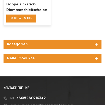
Doppelzickzack-
Diamantschleifscheibe
für Beton
IM DETAIL SEHEN
Kategorien
Neue Produkte
KONTAKTIERE UNS
+8615280216342
Tel :