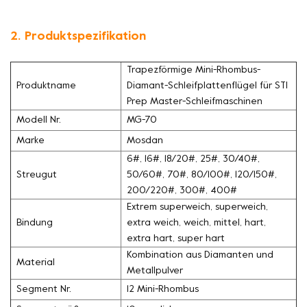
2. Produktspezifikation
Trapezförmige Mini-Rhombus-
Produktname
Diamant-Schleifplattenflügel für STI
Prep Master-Schleifmaschinen
Modell Nr.
MG-70
Marke
Mosdan
6#, 16#, 18/20#, 25#, 30/40#,
Streugut
50/60#, 70#, 80/100#, 120/150#,
200/220#, 300#, 400#
Extrem superweich, superweich,
Bindung
extra weich, weich, mittel, hart,
extra hart, super hart
Kombination aus Diamanten und
Material
Metallpulver
Segment Nr.
12 Mini-Rhombus