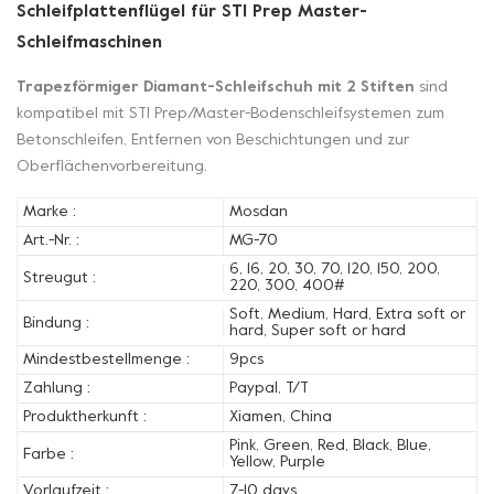
Schleifplattenflügel für STI Prep Master-
Schleifmaschinen
Trapezförmiger Diamant-Schleifschuh mit 2 Stiften
sind
kompatibel mit STI Prep/Master-Bodenschleifsystemen zum
Betonschleifen, Entfernen von Beschichtungen und zur
Oberflächenvorbereitung.
Marke :
Mosdan
Art.-Nr. :
MG-70
6, 16, 20, 30, 70, 120, 150, 200,
Streugut :
220, 300, 400#
Soft, Medium, Hard, Extra soft or
Bindung :
hard, Super soft or hard
Mindestbestellmenge :
9pcs
Zahlung :
Paypal, T/T
Produktherkunft :
Xiamen, China
Pink, Green, Red, Black, Blue,
Farbe :
Yellow, Purple
Vorlaufzeit :
7-10 days