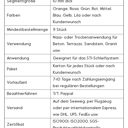
Segmentgröße
10 mm dick
Orange, Rosa, Grün, Rot, Mittel,
Farben
Blau, Gelb, Lila oder nach
Kundenwunsch
Mindestbestellmenge
9 Stück
Nass- oder Trockenanwendung für
Verwendung
Beton, Terrazzo, Sandstein, Granit
usw.
Anwendung
Geeignet für das STI-Schleifsystem
Karton für jedes Stück oder nach
Paket
Kundenwunsch
7-10 Tage nach Zahlungseingang
Vorlaufzeit
bei regulären Bestellungen
Bezahlverfahren
T/T, Paypal
Auf dem Seeweg, per Flugzeug
Versand
oder per internationalem Express,
wie DHL, UPS, FedEx usw
ISO9001, ISO2000, SGS-
Zertifikat