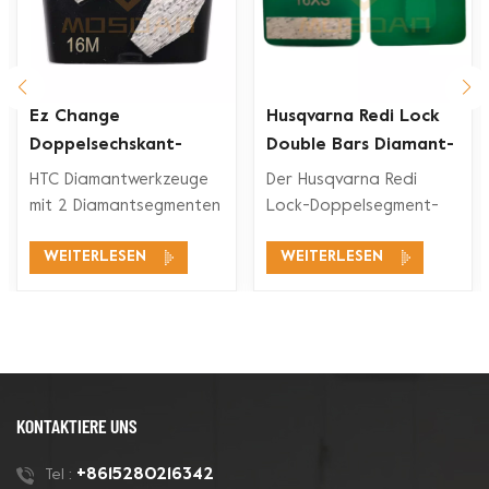
Ez Change
Husqvarna Redi Lock
Doppelsechskant-
Double Bars Diamant-
Segment-Diamant-
Schleifschuh für
HTC Diamantwerkzeuge
Der Husqvarna Redi
rkzeuge
Schleifschuh
Betonboden
mit 2 Diamantsegmenten
Lock-Doppelsegment-
eignen sich für ein
Diamant-Schleifschuh ist
WEITERLESEN
WEITERLESEN
breites
mit den Husqvarna Redi
Anwendungsspektrum,
Lock-
wie Betonschleifen,
Bodenschleifsystemen
Betonbodenvorbereitung,
zum Schleifen und
Beschichtungsentfernung
Polieren von Beton und
und Betonpolieren.
auch für Terrazzoböden
kompatibel.
KONTAKTIERE UNS
+8615280216342
Tel :