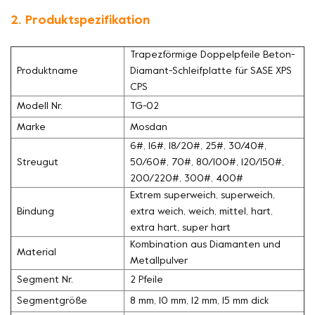
2. Produktspezifikation
Trapezförmige Doppelpfeile Beton-
Produktname
Diamant-Schleifplatte für SASE XPS
CPS
Modell Nr.
TG-02
Marke
Mosdan
6#, 16#, 18/20#, 25#, 30/40#,
Streugut
50/60#, 70#, 80/100#, 120/150#,
200/220#, 300#, 400#
Extrem superweich, superweich,
Bindung
extra weich, weich, mittel, hart,
extra hart, super hart
Kombination aus Diamanten und
Material
Metallpulver
Segment Nr.
2 Pfeile
Segmentgröße
8 mm, 10 mm, 12 mm, 15 mm dick