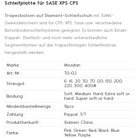
Schleifplatte für SASE XPS CPS
Trapezbolzen auf Diamant-Schleifschuh
mit 3xM6-
Gewindelöchern sind für CPS, XPS, Sase usw. verschiedene
Betonbodenschleifsysteme geeignet. Es können auch Einzel-,
Doppel-, Dreifach- und noch mehr unterschiedliche
Segmentformen auf der trapezförmigen Schleifmatrize
hergestellt werden.
Marke :
Mosdan
Art.-Nr. :
TG-02
6, 16, 20, 30, 70, 120, 150, 200,
Streugut :
220, 300, 400#
Soft, Medium, Hard, Extra soft or
Bindung :
hard, Super soft or hard
Mindestbestellmenge :
9pcs
Zahlung :
Paypal, T/T
Produktherkunft :
Xiamen, China
Pink, Green, Red, Black, Blue,
Farbe :
Yellow, Purple