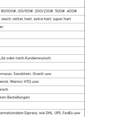
#, 80/100#, 120/150#, 200/220#, 300#, 400#
weich, mittel, hart, extra hart, super hart
er
, Lila oder nach Kundenwunsch
razzo, Sandstein, Granit usw.
rick, Warrior, HTG usw.
unsch
ären Bestellungen
ernationalem Express, wie DHL, UPS, FedEx usw