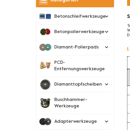
Kategorien
S
Betonschleifwerkzeuge
T
W
Betonpolierwerkzeuge
D
Diamant-Polierpads
1
PCD-
Entfernungswerkzeuge
Diamanttopfscheiben
Buschhammer-
Werkzeuge
Adapterwerkzeuge