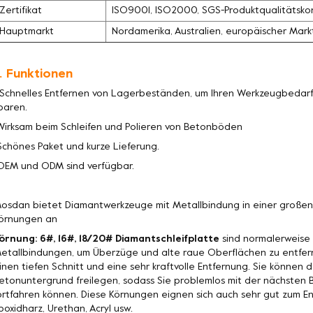
Zertifikat
ISO9001, ISO2000, SGS-Produktqualitätskon
Hauptmarkt
Nordamerika, Australien, europäischer Mark
. Funktionen
 Schnelles Entfernen von Lagerbeständen, um Ihren Werkzeugbedarf 
paren.
Wirksam beim Schleifen und Polieren von Betonböden
Schönes Paket und kurze Lieferung.
OEM und ODM sind verfügbar.
osdan bietet Diamantwerkzeuge mit Metallbindung in einer große
örnungen an
örnung: 6#, 16#, 18/20# Diamantschleifplatte
sind normalerweise 
etallbindungen, um Überzüge und alte raue Oberflächen zu entfer
inen tiefen Schnitt und eine sehr kraftvolle Entfernung. Sie könne
etonuntergrund freilegen, sodass Sie problemlos mit der nächste
ortfahren können. Diese Körnungen eignen sich auch sehr gut zum 
poxidharz, Urethan, Acryl usw.