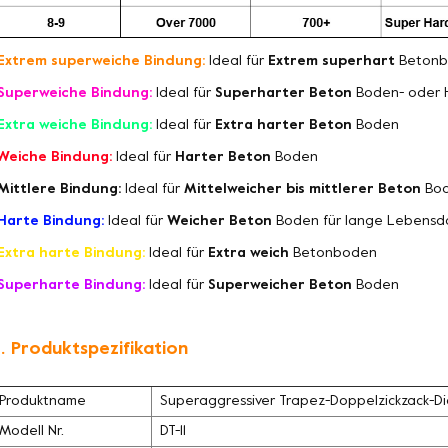
Extrem superweiche Bindung:
Ideal für
Extrem superhart
Betonb
Superweiche Bindung:
Ideal für
Superharter Beton
Boden- oder 
Extra weiche Bindung:
Ideal für
Extra harter Beton
Boden
Weiche Bindung:
Ideal für
Harter Beton
Boden
Mittlere Bindung:
Ideal für
Mittelweicher bis mittlerer Beton
Bo
Harte Bindung:
Ideal für
Weicher Beton
Boden für lange Lebensd
Extra harte Bindung:
Ideal für
Extra weich
Betonboden
Superharte Bindung:
Ideal für
Superweicher Beton
Boden
. Produktspezifikation
Produktname
Superaggressiver Trapez-Doppelzickzack-Di
Modell Nr.
DT-11