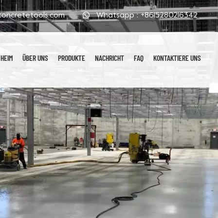
oncretetools.com
Whatsapp :
+8615280216342
HEIM
ÜBER UNS
PRODUKTE
NACHRICHT
FAQ
KONTAKTIERE UNS
Galvanisierte Polierpads