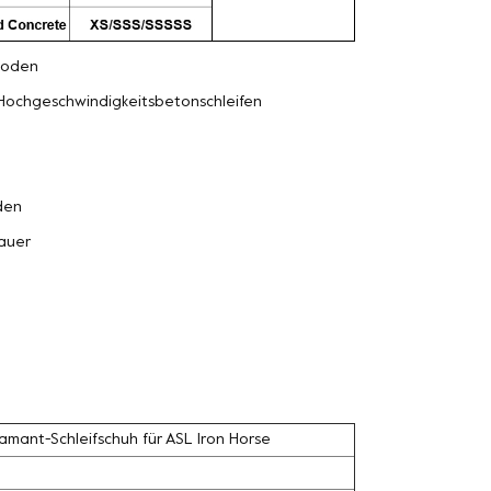
oden
Hochgeschwindigkeitsbetonschleifen
den
auer
amant-Schleifschuh für ASL Iron Horse