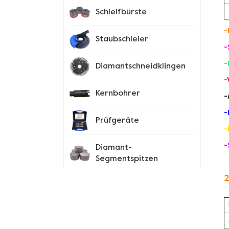
Schleifbürste
-
Staubschleier
-
-
Diamantschneidklingen
-
Kernbohrer
-
-
Prüfgeräte
-
-
Diamant-
Segmentspitzen
2
Spike-Schuhe