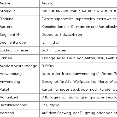
Marke
Mosdan
Streugut
6#, 16#, 18/20#, 25#, 30/40#, 50/60#, 70
Bindung
Extrem superweich, superweich, extra weich, 
Material
Kombination aus Diamanten und Metallpulv
Segment Nr.
Doppelte Zickzacklinien
Segmentgröße
12 mm dick
Lochdurchmesser
3x9mm Löcher
Farben
Orange, Rosa, Grün, Rot, Mittel, Blau, Gelb
Mindestbestellmenge
9 Stück
Verwendung
Nass- oder Trockenanwendung für Beton, Ter
Anwendung
Geeignet für ASL, Wolfpack, Iron Horse, Mave
Paket
Karton für jedes Stück oder nach Kundenw
Vorlaufzeit
7-10 Tage nach Zahlungseingang bei regul
Bezahlverfahren
T/T, Paypal
Versand
Auf dem Seeweg, per Flugzeug oder per int