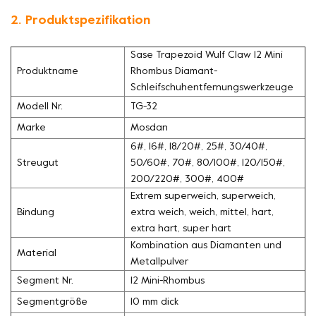
2. Produktspezifikation
Sase Trapezoid Wulf Claw 12 Mini
Produktname
Rhombus Diamant-
Schleifschuhentfernungswerkzeuge
Modell Nr.
TG-32
Marke
Mosdan
6#, 16#, 18/20#, 25#, 30/40#,
Streugut
50/60#, 70#, 80/100#, 120/150#,
200/220#, 300#, 400#
Extrem superweich, superweich,
Bindung
extra weich, weich, mittel, hart,
extra hart, super hart
Kombination aus Diamanten und
Material
Metallpulver
Segment Nr.
12 Mini-Rhombus
Segmentgröße
10 mm dick