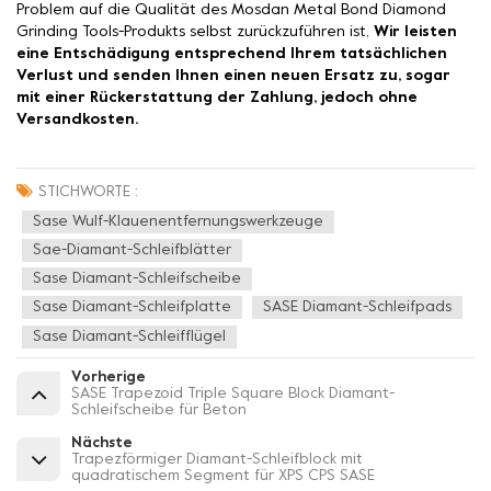
Problem auf die Qualität des Mosdan Metal Bond Diamond
Grinding Tools-Produkts selbst zurückzuführen ist,
Wir leisten
eine Entschädigung entsprechend Ihrem tatsächlichen
Verlust und senden Ihnen einen neuen Ersatz zu, sogar
mit einer Rückerstattung der Zahlung, jedoch ohne
Versandkosten.
STICHWORTE :
Sase Wulf-Klauenentfernungswerkzeuge
Sae-Diamant-Schleifblätter
Sase Diamant-Schleifscheibe
Sase Diamant-Schleifplatte
SASE Diamant-Schleifpads
Sase Diamant-Schleifflügel
Vorherige
SASE Trapezoid Triple Square Block Diamant-
Schleifscheibe für Beton
Nächste
Trapezförmiger Diamant-Schleifblock mit
quadratischem Segment für XPS CPS SASE