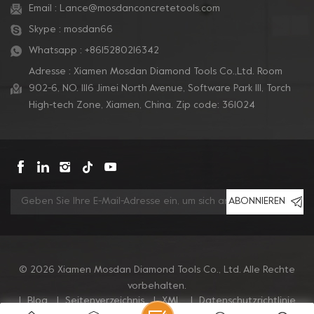
Email :
Lance@mosdanconcretetools.com
Skype :
mosdan66
Whatsapp :
+8615280216342
Adresse : Xiamen Mosdan Diamond Tools Co.,Ltd. Room
902-6, NO. 1116 Jimei North Avenue, Software Park Ill, Torch
High-tech Zone, Xiamen, China. Zip code: 361024
ABONNIEREN
© 2026 Xiamen Mosdan Diamond Tools Co., Ltd. Alle Rechte
vorbehalten.
|
Blog
|
Seitenverzeichnis
|
XML
|
Datenschutzrichtlinie