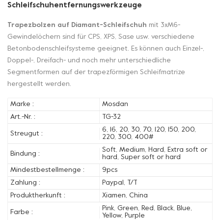
Schleifschuhentfernungswerkzeuge
Trapezbolzen auf Diamant-Schleifschuh
mit 3xM6-
Gewindelöchern sind für CPS, XPS, Sase usw. verschiedene
Betonbodenschleifsysteme geeignet. Es können auch Einzel-,
Doppel-, Dreifach- und noch mehr unterschiedliche
Segmentformen auf der trapezförmigen Schleifmatrize
hergestellt werden.
Marke :
Mosdan
Art.-Nr. :
TG-32
6, 16, 20, 30, 70, 120, 150, 200,
Streugut :
220, 300, 400#
Soft, Medium, Hard, Extra soft or
Bindung :
hard, Super soft or hard
Mindestbestellmenge :
9pcs
Zahlung :
Paypal, T/T
Produktherkunft :
Xiamen, China
Pink, Green, Red, Black, Blue,
Farbe :
Yellow, Purple