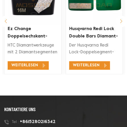
Ez Change
Husqvarna Redi Lock
Doppelsechskant-
Double Bars Diamant-
Segment-Diamant-
Schleifschuh für
HTC Diamantwerkzeuge
Der Husqvarna Redi
rkzeuge
Schleifschuh
Betonboden
mit 2 Diamantsegmenten
Lock-Doppelsegment-
eignen sich für ein
Diamant-Schleifschuh ist
WEITERLESEN
WEITERLESEN
breites
mit den Husqvarna Redi
Anwendungsspektrum,
Lock-
wie Betonschleifen,
Bodenschleifsystemen
Betonbodenvorbereitung,
zum Schleifen und
Beschichtungsentfernung
Polieren von Beton und
und Betonpolieren.
auch für Terrazzoböden
kompatibel.
KONTAKTIERE UNS
+8615280216342
Tel :