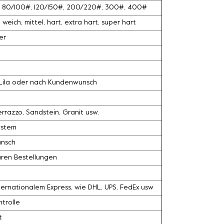
#, 80/100#, 120/150#, 200/220#, 300#, 400#
weich, mittel, hart, extra hart, super hart
er
, Lila oder nach Kundenwunsch
razzo, Sandstein, Granit usw.
ystem
unsch
ären Bestellungen
ernationalem Express, wie DHL, UPS, FedEx usw
trolle
t