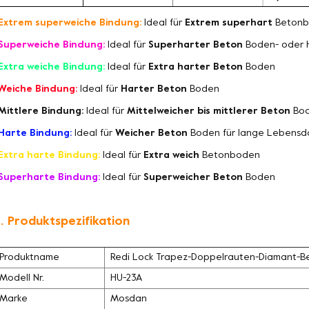
Extrem superweiche Bindung:
Ideal für
Extrem superhart
Betonb
Superweiche Bindung:
Ideal für
Superharter Beton
Boden- oder 
Extra weiche Bindung:
Ideal für
Extra harter Beton
Boden
Weiche Bindung:
Ideal für
Harter Beton
Boden
Mittlere Bindung:
Ideal für
Mittelweicher bis mittlerer Beton
Bo
Harte Bindung:
Ideal für
Weicher Beton
Boden für lange Lebensd
Extra harte Bindung:
Ideal für
Extra weich
Betonboden
Superharte Bindung:
Ideal für
Superweicher Beton
Boden
. Produktspezifikation
Produktname
Redi Lock Trapez-Doppelrauten-Diamant-Be
Modell Nr.
HU-23A
Marke
Mosdan