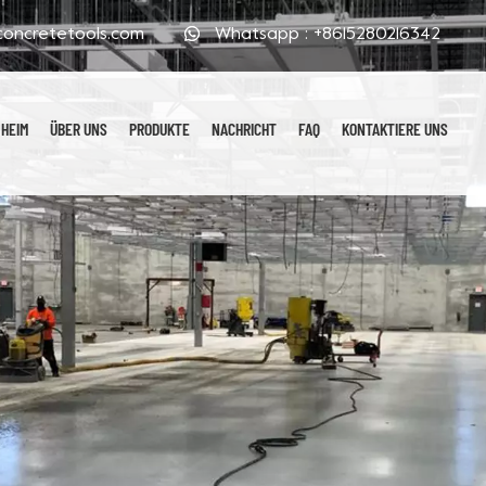
oncretetools.com
Whatsapp :
+8615280216342
HEIM
ÜBER UNS
PRODUKTE
NACHRICHT
FAQ
KONTAKTIERE UNS
Galvanisierte Polierpads