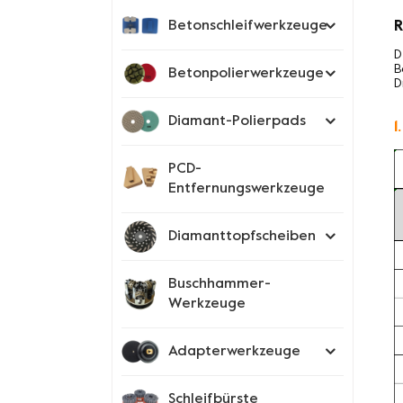
R
Betonschleifwerkzeuge
D
B
Betonpolierwerkzeuge
D
Diamant-Polierpads
1
PCD-
Entfernungswerkzeuge
Diamanttopfscheiben
Buschhammer-
Werkzeuge
Adapterwerkzeuge
Schleifbürste