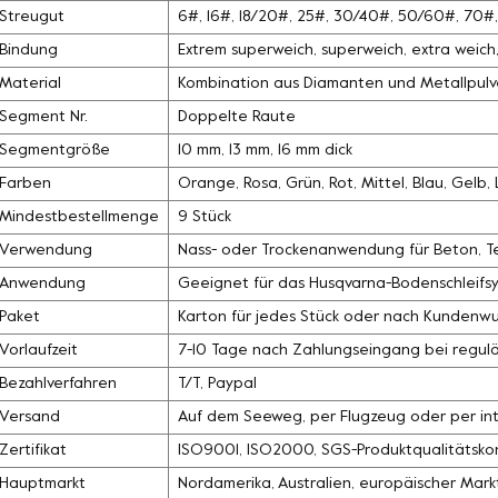
Streugut
6#, 16#, 18/20#, 25#, 30/40#, 50/60#, 70
Bindung
Extrem superweich, superweich, extra weich, 
Material
Kombination aus Diamanten und Metallpulv
Segment Nr.
Doppelte Raute
Segmentgröße
10 mm, 13 mm, 16 mm dick
Farben
Orange, Rosa, Grün, Rot, Mittel, Blau, Gelb
Mindestbestellmenge
9 Stück
Verwendung
Nass- oder Trockenanwendung für Beton, Ter
Anwendung
Geeignet für das Husqvarna-Bodenschleifs
Paket
Karton für jedes Stück oder nach Kundenw
Vorlaufzeit
7-10 Tage nach Zahlungseingang bei regul
Bezahlverfahren
T/T, Paypal
Versand
Auf dem Seeweg, per Flugzeug oder per int
Zertifikat
ISO9001, ISO2000, SGS-Produktqualitätskon
Hauptmarkt
Nordamerika, Australien, europäischer Mark