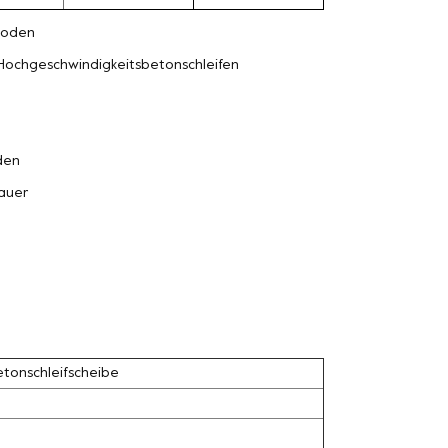
oden
Hochgeschwindigkeitsbetonschleifen
den
auer
tonschleifscheibe