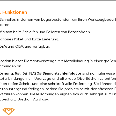
. Funktionen
 Schnelles Entfernen von Lagerbeständen, um Ihren Werkzeugbedarf 
paren.
Wirksam beim Schleifen und Polieren von Betonböden
Schönes Paket und kurze Lieferung.
OEM und ODM sind verfügbar.
osdan bietet Diamantwerkzeuge mit Metallbindung in einer große
örnungen an
örnung: 6#, 16#, 18/20# Diamantschleifplatte
sind normalerweise 
etallbindungen, um Überzüge und alte raue Oberflächen zu entfer
inen tiefen Schnitt und eine sehr kraftvolle Entfernung. Sie könne
etonuntergrund freilegen, sodass Sie problemlos mit der nächste
ortfahren können. Diese Körnungen eignen sich auch sehr gut zum 
poxidharz, Urethan, Acryl usw.