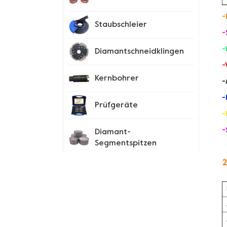
-
Staubschleier
-
-
Diamantschneidklingen
-
Kernbohrer
-
-
Prüfgeräte
-
-
Diamant-
Segmentspitzen
2
Spike-Schuhe
Neue Produkte