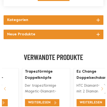
Kategorien
Neue Produkte
VERWANDTE PRODUKTE
ASL Trapez-
Trapezförmige
Doppelstangen-
Doppelknöpfe
Segment-Diamant-
Diamant-
Der trapezförmige
Der trapezförmige
Schleifschuh für Beton
Betonschleifplattenwerk
Magetic-Diamant-
Magetic-Diamant-
Schleifschuh mit 3 x 9 mm
Schleifschuh mit 3 x 9 mm
WEITERLESEN
WEITERLESEN
großen glatten Löchern
großen glatten Löchern