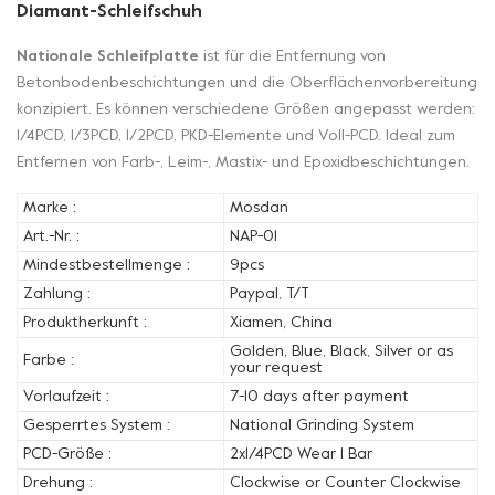
Diamant-Schleifschuh
Nationale Schleifplatte
ist für die Entfernung von
Betonbodenbeschichtungen und die Oberflächenvorbereitung
konzipiert. Es können verschiedene Größen angepasst werden:
1/4PCD, 1/3PCD, 1/2PCD, PKD-Elemente und Voll-PCD. Ideal zum
Entfernen von Farb-, Leim-, Mastix- und Epoxidbeschichtungen.
Marke :
Mosdan
Art.-Nr. :
NAP-01
Mindestbestellmenge :
9pcs
Zahlung :
Paypal, T/T
Produktherkunft :
Xiamen, China
Golden, Blue, Black, Silver or as
Farbe :
your request
Vorlaufzeit :
7-10 days after payment
Gesperrtes System :
National Grinding System
PCD-Größe :
2x1/4PCD Wear 1 Bar
Drehung :
Clockwise or Counter Clockwise