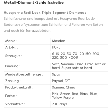
Metall-Diamant-Schleifscheibe
Husqvarna Redi Lock Triple Segment Diamonds
Schleifschuhe sind kompatibel mit Husqvarna Redi Lock-
Bodenschleifsystemen zum Schleifen und Polieren von Beton
und auch für Terrazzoböden.
Marke :
Mosdan
Art.-Nr. :
HU-15
6, 16, 20, 30, 70, 120, 150, 200,
Streugut :
220, 300, 400#
Soft, Medium, Hard, Extra soft or
Bindung :
hard, Super soft or hard
Mindestbestellmenge :
9pcs
Zahlung :
Paypal, T/T
Produktherkunft :
Xiamen, China
Pink, Green, Red, Black, Blue,
Farbe :
Yellow, Purple
Vorlaufzeit :
7-10 days