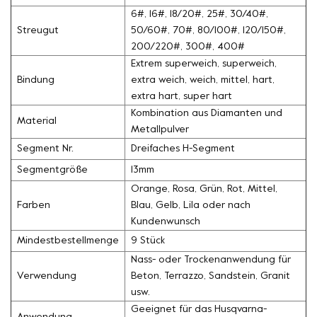
6#, 16#, 18/20#, 25#, 30/40#,
Streugut
50/60#, 70#, 80/100#, 120/150#,
200/220#, 300#, 400#
Extrem superweich, superweich,
Bindung
extra weich, weich, mittel, hart,
extra hart, super hart
Kombination aus Diamanten und
Material
Metallpulver
Segment Nr.
Dreifaches H-Segment
Segmentgröße
13mm
Orange, Rosa, Grün, Rot, Mittel,
Farben
Blau, Gelb, Lila oder nach
Kundenwunsch
Mindestbestellmenge
9 Stück
Nass- oder Trockenanwendung für
Verwendung
Beton, Terrazzo, Sandstein, Granit
usw.
Geeignet für das Husqvarna-