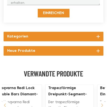
EINREICHEN
Kategorien
Neue Produkte
VERWANDTE PRODUKTE
ASL Trapez-
Trapezförmige
Doppelstangen-
Doppelknöpfe
Segment-Diamant-
Diamant-
Der trapezförmige
Der trapezförmige
Schleifschuh für Beton
Betonschleifplattenwerk