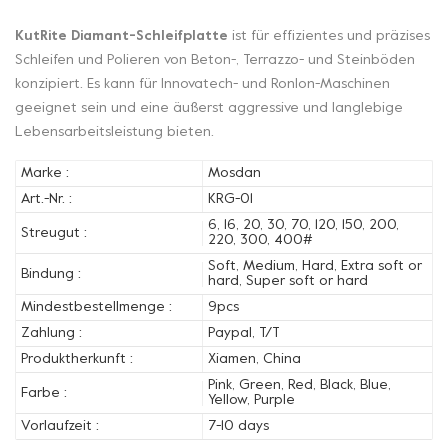
KutRite Diamant-Schleifplatte
ist für effizientes und präzises
Schleifen und Polieren von Beton-, Terrazzo- und Steinböden
konzipiert. Es kann für Innovatech- und Ronlon-Maschinen
geeignet sein und eine äußerst aggressive und langlebige
Lebensarbeitsleistung bieten.
Marke :
Mosdan
Art.-Nr. :
KRG-01
6, 16, 20, 30, 70, 120, 150, 200,
Streugut :
220, 300, 400#
Soft, Medium, Hard, Extra soft or
Bindung :
hard, Super soft or hard
Mindestbestellmenge :
9pcs
Zahlung :
Paypal, T/T
Produktherkunft :
Xiamen, China
Pink, Green, Red, Black, Blue,
Farbe :
Yellow, Purple
Vorlaufzeit :
7-10 days