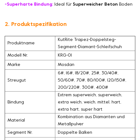
-Superharte Bindung:
Ideal für
Superweicher Beton
Boden
2. Produktspezifikation
KutRite Trapez-Doppelsteg-
Produktname
Segment-Diamant-Schleifschuh
Modell Nr.
KRG-01
Marke
Mosdan
6#, 16#, 18/20#, 25#, 30/40#,
Streugut
50/60#, 70#, 80/100#, 120/150#,
200/220#, 300#, 400#
Extrem superweich, superweich,
Bindung
extra weich, weich, mittel, hart,
extra hart, super hart
Kombination aus Diamanten und
Material
Metallpulver
Segment Nr.
Doppelte Balken