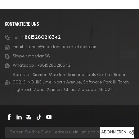
Beschichtungsentfernung
Polieren von Beton und
und Betonpolieren.
auch für Terrazzoböden
kompatibel.
KONTAKTIERE UNS
+8615280216342
Tel :
Email :
Lance@mosdanconcretetools.com
Skype :
mosdan66
Whatsapp :
+8615280216342
Adresse : Xiamen Mosdan Diamond Tools Co.,Ltd. Room
902-6, NO. 1116 Jimei North Avenue, Software Park Ill, Torch
High-tech Zone, Xiamen, China. Zip code: 361024
ABONNIEREN