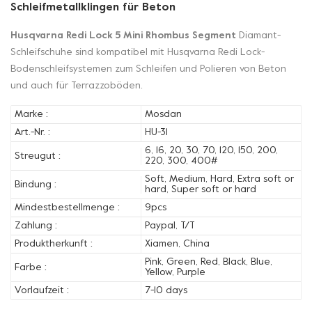
Schleifmetallklingen für Beton
Husqvarna Redi Lock 5 Mini Rhombus Segment
Diamant-
Schleifschuhe sind kompatibel mit Husqvarna Redi Lock-
Bodenschleifsystemen zum Schleifen und Polieren von Beton
und auch für Terrazzoböden.
Marke :
Mosdan
Art.-Nr. :
HU-31
6, 16, 20, 30, 70, 120, 150, 200,
Streugut :
220, 300, 400#
Soft, Medium, Hard, Extra soft or
Bindung :
hard, Super soft or hard
Mindestbestellmenge :
9pcs
Zahlung :
Paypal, T/T
Produktherkunft :
Xiamen, China
Pink, Green, Red, Black, Blue,
Farbe :
Yellow, Purple
Vorlaufzeit :
7-10 days