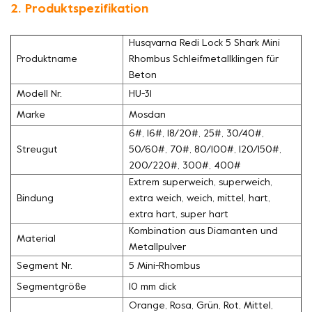
2. Produktspezifikation
Husqvarna Redi Lock 5 Shark Mini
Produktname
Rhombus Schleifmetallklingen für
Beton
Modell Nr.
HU-31
Marke
Mosdan
6#, 16#, 18/20#, 25#, 30/40#,
Streugut
50/60#, 70#, 80/100#, 120/150#,
200/220#, 300#, 400#
Extrem superweich, superweich,
Bindung
extra weich, weich, mittel, hart,
extra hart, super hart
Kombination aus Diamanten und
Material
Metallpulver
Segment Nr.
5 Mini-Rhombus
Segmentgröße
10 mm dick
Orange, Rosa, Grün, Rot, Mittel,