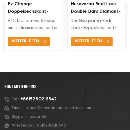
Ez Change
Husqvarna Redi Lock
Doppelsechskant-
Double Bars Diamant-
Segment-Diamant-
Schleifschuh für
HTC Diamantwerkzeuge
Der Husqvarna Redi
rkzeuge
Schleifschuh
Betonboden
mit 2 Diamantsegmenten
Lock-Doppelsegment-
eignen sich für ein
Diamant-Schleifschuh ist
WEITERLESEN
WEITERLESEN
breites
mit den Husqvarna Redi
Anwendungsspektrum,
Lock-
wie Betonschleifen,
Bodenschleifsystemen
Betonbodenvorbereitung,
zum Schleifen und
Beschichtungsentfernung
Polieren von Beton und
und Betonpolieren.
auch für Terrazzoböden
kompatibel.
KONTAKTIERE UNS
+8615280216342
Tel :
Email :
Lance@mosdanconcretetools.com
Skype :
mosdan66
Whatsapp :
+8615280216342