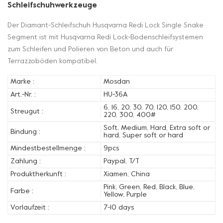
Schleifschuhwerkzeuge
Der Diamant-Schleifschuh Husqvarna Redi Lock Single Snake
Segment ist mit Husqvarna Redi Lock-Bodenschleifsystemen
zum Schleifen und Polieren von Beton und auch für
Terrazzoböden kompatibel.
Marke :
Mosdan
Art.-Nr. :
HU-36A
6, 16, 20, 30, 70, 120, 150, 200,
Streugut :
220, 300, 400#
Soft, Medium, Hard, Extra soft or
Bindung :
hard, Super soft or hard
Mindestbestellmenge :
9pcs
Zahlung :
Paypal, T/T
Produktherkunft :
Xiamen, China
Pink, Green, Red, Black, Blue,
Farbe :
Yellow, Purple
Vorlaufzeit :
7-10 days