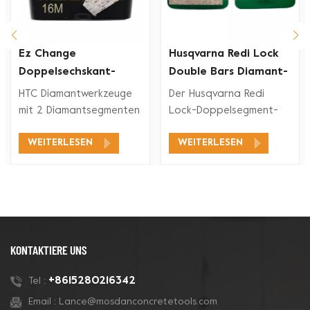
Ez Change
Husqvarna Redi Lock
Doppelsechskant-
Double Bars Diamant-
Segment-Diamant-
Schleifschuh für
HTC Diamantwerkzeuge
Der Husqvarna Redi
rkzeuge
Schleifschuh
Betonboden
mit 2 Diamantsegmenten
Lock-Doppelsegment-
eignen sich für ein
Diamant-Schleifschuh ist
WEITERLESEN
WEITERLESEN
breites
mit den Husqvarna Redi
Anwendungsspektrum,
Lock-
wie Betonschleifen,
Bodenschleifsystemen
Betonbodenvorbereitung,
zum Schleifen und
Beschichtungsentfernung
Polieren von Beton und
und Betonpolieren.
auch für Terrazzoböden
kompatibel.
KONTAKTIERE UNS
+8615280216342
Tel :
Email :
Lance@mosdanconcretetools.com