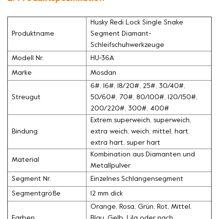
Husky Redi Lock Single Snake
Produktname
Segment Diamant-
Schleifschuhwerkzeuge
Modell Nr.
HU-36A
Marke
Mosdan
6#, 16#, 18/20#, 25#, 30/40#,
Streugut
50/60#, 70#, 80/100#, 120/150#,
200/220#, 300#, 400#
Extrem superweich, superweich,
Bindung
extra weich, weich, mittel, hart,
extra hart, super hart
Kombination aus Diamanten und
Material
Metallpulver
Segment Nr.
Einzelnes Schlangensegment
Segmentgröße
12 mm dick
Orange, Rosa, Grün, Rot, Mittel,
Farben
Blau, Gelb, Lila oder nach