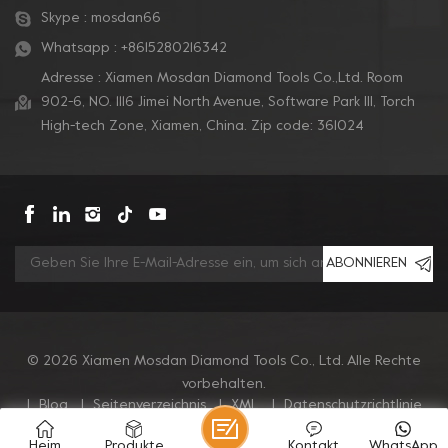
Skype :
mosdan66
Whatsapp :
+8615280216342
Adresse : Xiamen Mosdan Diamond Tools Co.,Ltd. Room
902-6, NO. 1116 Jimei North Avenue, Software Park Ill, Torch
High-tech Zone, Xiamen, China. Zip code: 361024
ABONNIEREN
© 2026 Xiamen Mosdan Diamond Tools Co., Ltd. Alle Rechte
vorbehalten.
|
Blog
|
Seitenverzeichnis
|
XML
|
Datenschutzrichtlinie
Heim
Produkte
Kontakt
WhatsApp