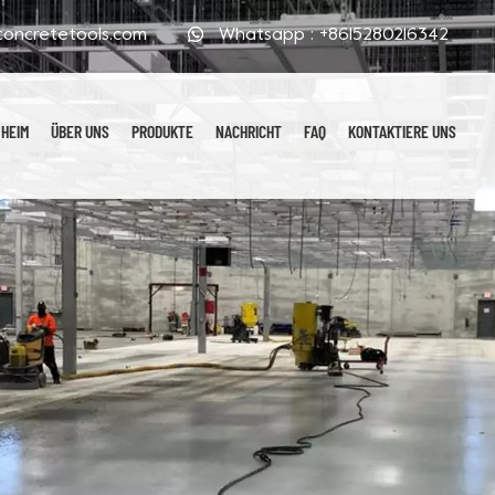
oncretetools.com
Whatsapp :
+8615280216342
HEIM
ÜBER UNS
PRODUKTE
NACHRICHT
FAQ
KONTAKTIERE UNS
Galvanisierte Polierpads