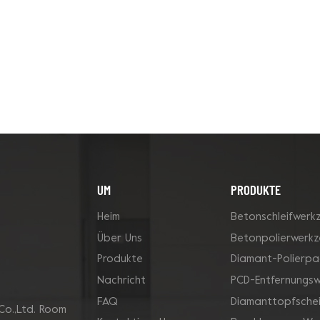
UM
PRODUKTE
Heim
Betonschleifwerk
Über Uns
Betonpolierwerk
Produkte
Diamant-Polierpa
Nachricht
PCD-Entfernungs
FAQ
Diamanttopfsche
Co.,Ltd. Room