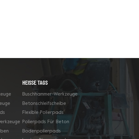
HEISSE TAGS
zeuge
Buschhammer-Werkzeuge
zeuge
Betonschleifscheibe
ds
Flexible Polierpads
werkzeuge
Polierpads Für Beton
iben
Bodenpolierpads