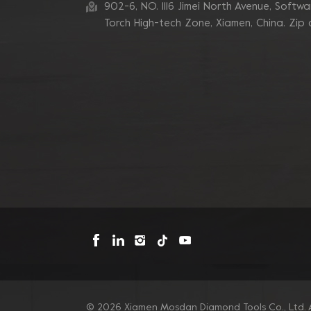
zum Schleifen von
902-6, NO. 1116 Jimei North Avenue, Software
Betonkanten
Torch High-tech Zone, Xiamen, China. Zip
Blastrac Doppel-
Zickzack-Segment-
Diamantschleifblätter
Triangle Metal Bond
Sintered Turbo Corner
Diamant-Schleifpads für
Kanten
Mosdan Dreieck-V-
Diamant-
Schleifscheiben-Pad für
Eckkanten
© 2026 Xiamen Mosdan Diamond Tools Co., Ltd. A