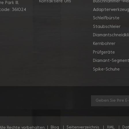
Kontaktiere Uns
Buschhammer-We
 Park Ill,
Adapterwerkzeu
 code: 361024
Schleifbürste
Staubschleier
Diamantschneidkl
Kernbohrer
Prüfgeräte
Diamant-Segment
Spike-Schuhe
|
Blog
|
Seitenverzeichnis
|
XML
|
Dat
lle Rechte vorbehalten.