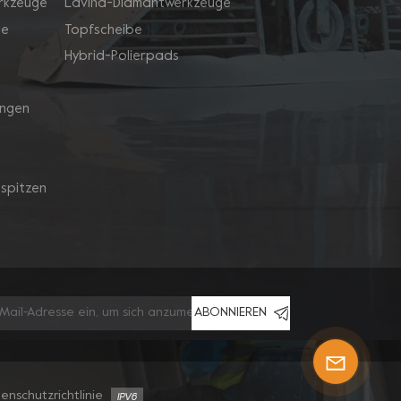
rkzeuge
Lavina-Diamantwerkzeuge
ge
Topfscheibe
Hybrid-Polierpads
ingen
spitzen
ABONNIEREN
enschutzrichtlinie