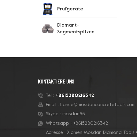
Prüfgeräte
Diamant-
Segmentspitzen
Spike-Schuhe
Neue Produkte
KONTAKTIERE UNS
180-mm-Rohr-Grizzly-
+8615280216342
Tel :
Cluster-
Email :
Lance@mosdanconcretetools.com
Betontopfschleifscheibe
Skype :
mosdan66
Whatsapp :
+8615280216342
7-Zoll-10-V-Segment-
Adresse : Xiamen Mosdan Diamond Tools 
Diamanttopfscheibe