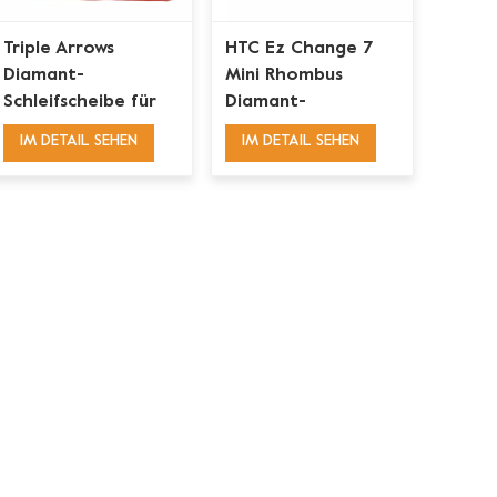
Triple Arrows
HTC Ez Change 7
Diamant-
Mini Rhombus
Schleifscheibe für
Diamant-
HTC
Schleifschuh zum
IM DETAIL SEHEN
IM DETAIL SEHEN
Betonbodenvorbereitung
Entfernen von
Beschichtungen