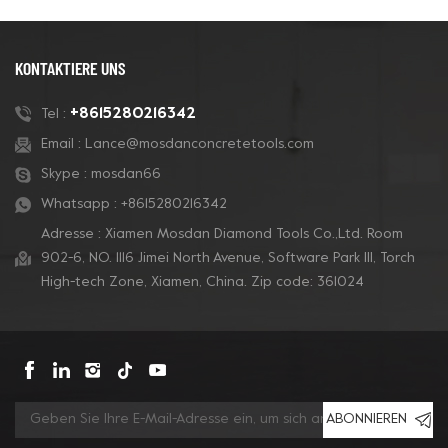
KONTAKTIERE UNS
+8615280216342
Tel :
Email :
Lance@mosdanconcretetools.com
Skype :
mosdan66
Whatsapp :
+8615280216342
Adresse : Xiamen Mosdan Diamond Tools Co.,Ltd. Room
902-6, NO. 1116 Jimei North Avenue, Software Park Ill, Torch
High-tech Zone, Xiamen, China. Zip code: 361024
ABONNIEREN