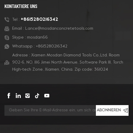
KONTAKTIERE UNS
+8615280216342
Tel :
Email :
Lance@mosdanconcretetools.com
Skype :
mosdan66
Whatsapp :
+8615280216342
Adresse : Xiamen Mosdan Diamond Tools Co.,Ltd. Room
902-6, NO. 1116 Jimei North Avenue, Software Park Ill, Torch
High-tech Zone, Xiamen, China. Zip code: 361024
ABONNIEREN