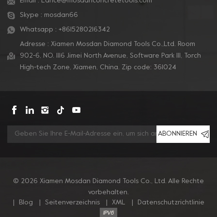
Email :
Lance@mosdanconcretetools.com
Skype :
mosdan66
Whatsapp :
+8615280216342
Adresse : Xiamen Mosdan Diamond Tools Co.,Ltd. Room
902-6, NO. 1116 Jimei North Avenue, Software Park Ill, Torch
High-tech Zone, Xiamen, China. Zip code: 361024
ABONNIEREN
© 2026 Xiamen Mosdan Diamond Tools Co., Ltd. Alle Rechte
vorbehalten.
|
Blog
|
Seitenverzeichnis
|
XML
|
Datenschutzrichtlinie