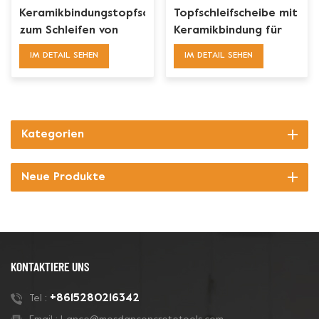
Keramikbindungstopfscheibe
Topfschleifscheibe mit
zum Schleifen von
Keramikbindung für
Betonkanten
Handschleifer
IM DETAIL SEHEN
IM DETAIL SEHEN
Kategorien
Neue Produkte
KONTAKTIERE UNS
+8615280216342
Tel :