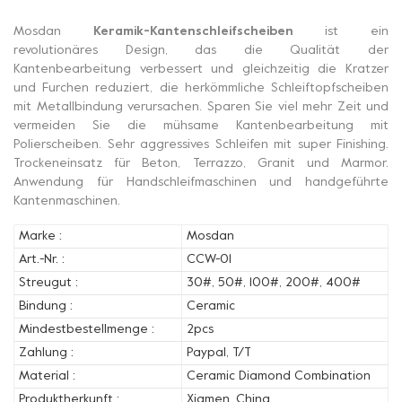
Mosdan
Keramik-Kantenschleifscheiben
ist ein
revolutionäres Design, das die Qualität der
Kantenbearbeitung verbessert und gleichzeitig die Kratzer
und Furchen reduziert, die herkömmliche Schleiftopfscheiben
mit Metallbindung verursachen. Sparen Sie viel mehr Zeit und
vermeiden Sie die mühsame Kantenbearbeitung mit
Polierscheiben. Sehr aggressives Schleifen mit super Finishing.
Trockeneinsatz für Beton, Terrazzo, Granit und Marmor.
Anwendung für Handschleifmaschinen und handgeführte
Kantenmaschinen.
Marke :
Mosdan
Art.-Nr. :
CCW-01
Streugut :
30#, 50#, 100#, 200#, 400#
Bindung :
Ceramic
Mindestbestellmenge :
2pcs
Zahlung :
Paypal, T/T
Material :
Ceramic Diamond Combination
Produktherkunft :
Xiamen, China