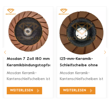
Mosdan 7 Zoll 180 mm
125-mm-Keramik-
Keramikbindungstopfscheibe
Schleifscheibe ohne
zum Schleifen von
Gewinde für Hilti-
Mosdan Keramik-
Mosdan Keramik-
Betonkanten
Schleifmaschinen
Kantenschleifscheiben ist
Kantenschleifscheiben ist
ein revolutionäres
ein revolutionäres
WEITERLESEN
WEITERLESEN
Design, das die Qualität
Design, das die Qualität
der Kantenbearbeitung
der Kantenbearbeitung
verbessert und
verbessert und
gleichzeitig die Kratzer
gleichzeitig die Kratzer