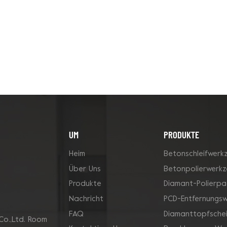
UM
PRODUKTE
Heim
Betonschleifwerk
Über Uns
Betonpolierwerk
Produkte
Diamant-Polierpa
Nachricht
PCD-Entfernungs
FAQ
Diamanttopfsche
Co.,Ltd. Room