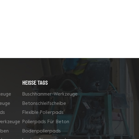
HEISSE TAGS
zeuge
Buschhammer-Werkzeuge
zeuge
Betonschleifscheibe
ds
Flexible Polierpads
werkzeuge
Polierpads Für Beton
iben
Bodenpolierpads