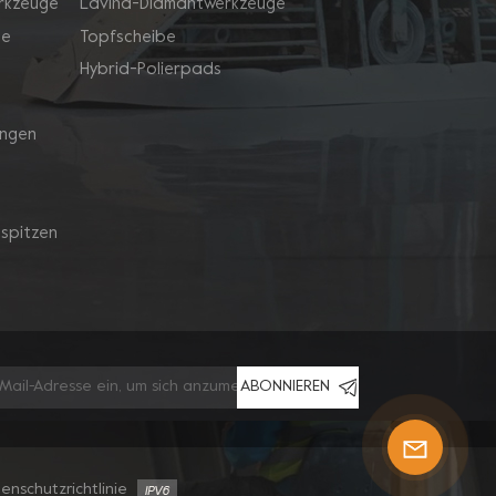
rkzeuge
Lavina-Diamantwerkzeuge
ge
Topfscheibe
Hybrid-Polierpads
ingen
spitzen
ABONNIEREN
enschutzrichtlinie