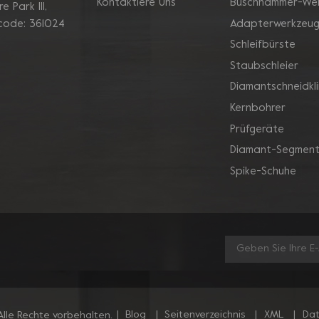
Kontaktiere Uns
Buschhammer-We
 Park Ill,
Adapterwerkzeu
 code: 361024
Schleifbürste
Staubschleier
Diamantschneidkl
Kernbohrer
Prüfgeräte
Diamant-Segment
Spike-Schuhe
|
Blog
|
Seitenverzeichnis
|
XML
|
Dat
lle Rechte vorbehalten.