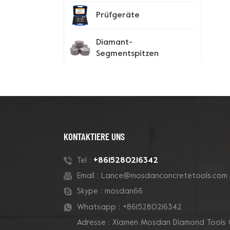
Prüfgeräte
Diamant-
Segmentspitzen
Spike-Schuhe
Neue Produkte
KONTAKTIERE UNS
180-mm-Rohr-Grizzly-
+8615280216342
Tel :
Cluster-
Email :
Lance@mosdanconcretetools.com
Betontopfschleifscheibe
Skype :
mosdan66
Whatsapp :
+8615280216342
7-Zoll-10-V-Segment-
Adresse : Xiamen Mosdan Diamond Tools 
Diamanttopfscheibe