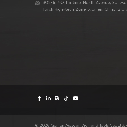
zum Schleifen von
902-6, NO. 1116 Jimei North Avenue, Software
Betonkanten
Torch High-tech Zone, Xiamen, China. Zip
Blastrac Doppel-
Zickzack-Segment-
Diamantschleifblätter
Triangle Metal Bond
Sintered Turbo Corner
Diamant-Schleifpads für
Kanten
Mosdan Dreieck-V-
Diamant-
Schleifscheiben-Pad für
Eckkanten
© 2026 Xiamen Mosdan Diamond Tools Co., Ltd. A