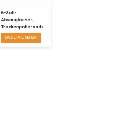
6-Zoll-
Absauglöcher,
Trockenpolierpads
für Granit, Marmor,
IM DETAIL SEHEN
Quarzbeton