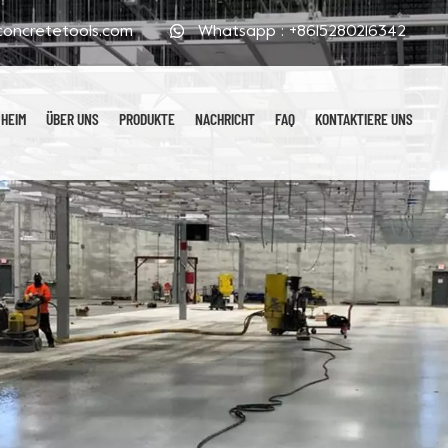
oncretetools.com
Whatsapp :
+8615280216342
HEIM
ÜBER UNS
PRODUKTE
NACHRICHT
FAQ
KONTAKTIERE UNS
Galvanisierte Polierpads