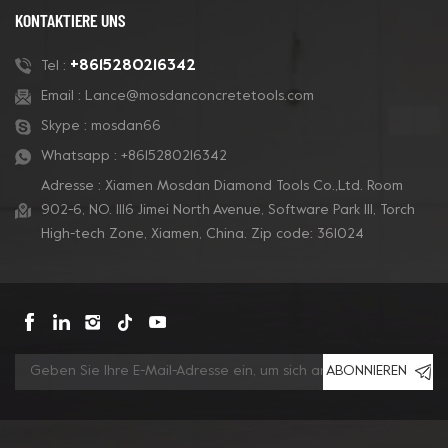
KONTAKTIERE UNS
+8615280216342
Tel :
Email :
Lance@mosdanconcretetools.com
Skype :
mosdan66
Whatsapp :
+8615280216342
Adresse : Xiamen Mosdan Diamond Tools Co.,Ltd. Room
902-6, NO. 1116 Jimei North Avenue, Software Park Ill, Torch
High-tech Zone, Xiamen, China. Zip code: 361024
ABONNIEREN