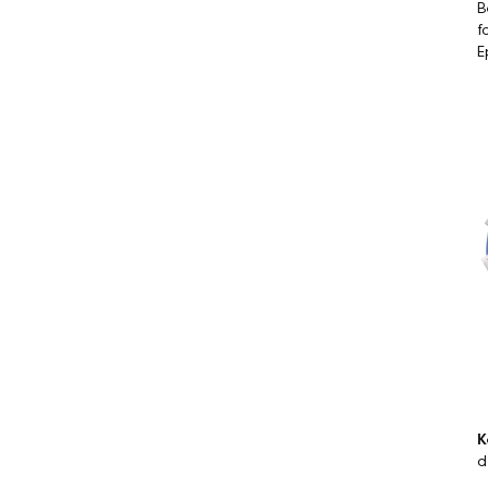
B
f
E
K
d