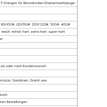
mit 5 Stangen für Betonboden-Diamantwerkzeuge
#, 80/100#, 120/150#, 200/220#, 300#, 400#
weich, mittel, hart, extra hart, super hart
er
, Lila oder nach Kundenwunsch
razzo, Sandstein, Granit usw.
unsch
ären Bestellungen