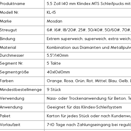
Produktname
5,5 Zoll 140 mm Klindex MTS Schleifpucks 
Modell Nr.
KL-15
Marke
Mosdan
Streugut
6#, 16#, 18/20#, 25#, 30/40#, 50/60#, 70
Bindung
Extrem superweich, superweich, extra weich, 
Material
Kombination aus Diamanten und Metallpulv
Durchmesser
5,5''/140mm
Segment Nr.
5 Takte
Segmentgröße
40x10x10mm
Farben
Orange, Rosa, Grün, Rot, Mittel, Blau, Gelb
Mindestbestellmenge
9 Stück
Verwendung
Nass- oder Trockenanwendung für Beton, Ter
Anwendung
Geeignet für das Klindex-Schleifsystem
Paket
Karton für jedes Stück oder nach Kundenw
Vorlaufzeit
7-10 Tage nach Zahlungseingang bei regul