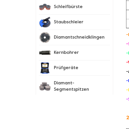
Schleifbürste
Staubschleier
-
Diamantschneidklingen
-
Kernbohrer
-
-
Prüfgeräte
-
-
Diamant-
Segmentspitzen
-
-
Spike-Schuhe
2