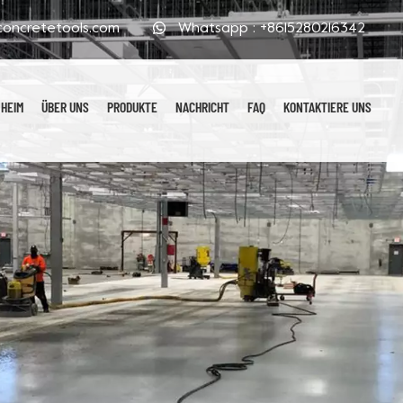
oncretetools.com
Whatsapp :
+8615280216342
HEIM
ÜBER UNS
PRODUKTE
NACHRICHT
FAQ
KONTAKTIERE UNS
Galvanisierte Polierpads