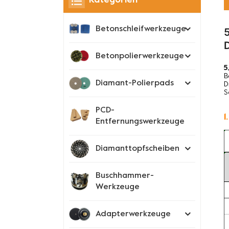
Kategorien
Betonschleifwerkzeuge
Betonpolierwerkzeuge
5
B
Diamant-Polierpads
D
S
PCD-
1
Entfernungswerkzeuge
Diamanttopfscheiben
Buschhammer-
Werkzeuge
Adapterwerkzeuge