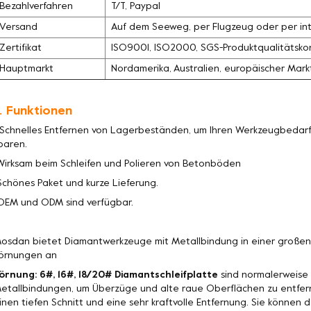
Bezahlverfahren
T/T, Paypal
Versand
Auf dem Seeweg, per Flugzeug oder per int
Zertifikat
ISO9001, ISO2000, SGS-Produktqualitätskon
Hauptmarkt
Nordamerika, Australien, europäischer Mark
. Funktionen
 Schnelles Entfernen von Lagerbeständen, um Ihren Werkzeugbedarf 
paren.
Wirksam beim Schleifen und Polieren von Betonböden
Schönes Paket und kurze Lieferung.
OEM und ODM sind verfügbar.
osdan bietet Diamantwerkzeuge mit Metallbindung in einer große
örnungen an
örnung: 6#, 16#, 18/20# Diamantschleifplatte
sind normalerweise 
etallbindungen, um Überzüge und alte raue Oberflächen zu entfer
inen tiefen Schnitt und eine sehr kraftvolle Entfernung. Sie könne