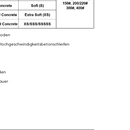
oden
Hochgeschwindigkeitsbetonschleifen
den
auer