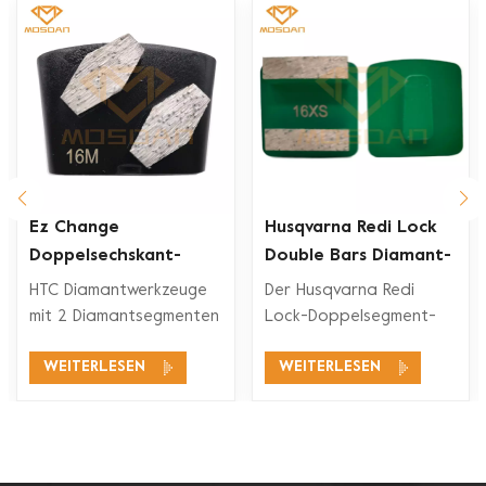
Ez Change
Husqvarna Redi Lock
Doppelsechskant-
Double Bars Diamant-
Segment-Diamant-
Schleifschuh für
HTC Diamantwerkzeuge
Der Husqvarna Redi
rkzeuge
Schleifschuh
Betonboden
mit 2 Diamantsegmenten
Lock-Doppelsegment-
eignen sich für ein
Diamant-Schleifschuh ist
WEITERLESEN
WEITERLESEN
breites
mit den Husqvarna Redi
Anwendungsspektrum,
Lock-
wie Betonschleifen,
Bodenschleifsystemen
Betonbodenvorbereitung,
zum Schleifen und
Beschichtungsentfernung
Polieren von Beton und