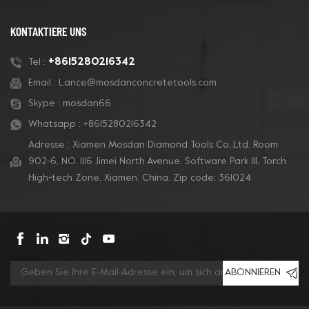
und Betonpolieren.
auch für Terrazzoböden
kompatibel.
KONTAKTIERE UNS
+8615280216342
Tel :
Email :
Lance@mosdanconcretetools.com
Skype :
mosdan66
Whatsapp :
+8615280216342
Adresse : Xiamen Mosdan Diamond Tools Co.,Ltd. Room
902-6, NO. 1116 Jimei North Avenue, Software Park Ill, Torch
High-tech Zone, Xiamen, China. Zip code: 361024
ABONNIEREN