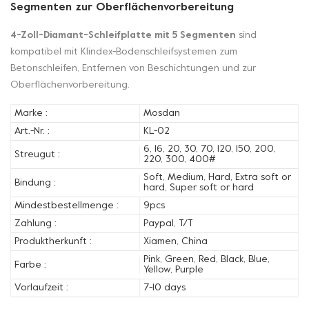
Segmenten zur Oberflächenvorbereitung
4-Zoll-Diamant-Schleifplatte mit 5 Segmenten
sind
kompatibel mit Klindex-Bodenschleifsystemen zum
Betonschleifen, Entfernen von Beschichtungen und zur
Oberflächenvorbereitung.
Marke :
Mosdan
Art.-Nr. :
KL-02
6, 16, 20, 30, 70, 120, 150, 200,
Streugut :
220, 300, 400#
Soft, Medium, Hard, Extra soft or
Bindung :
hard, Super soft or hard
Mindestbestellmenge :
9pcs
Zahlung :
Paypal, T/T
Produktherkunft :
Xiamen, China
Pink, Green, Red, Black, Blue,
Farbe :
Yellow, Purple
Vorlaufzeit :
7-10 days