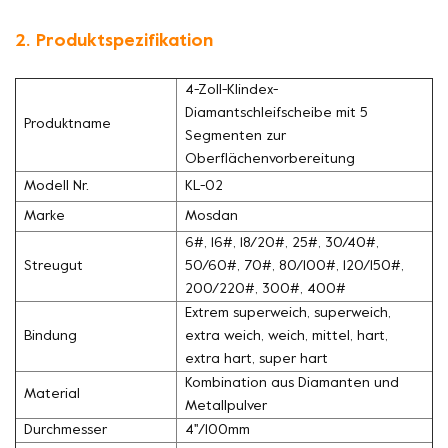
2. Produktspezifikation
4-Zoll-Klindex-
Diamantschleifscheibe mit 5
Produktname
Segmenten zur
Oberflächenvorbereitung
Modell Nr.
KL-02
Marke
Mosdan
6#, 16#, 18/20#, 25#, 30/40#,
Streugut
50/60#, 70#, 80/100#, 120/150#,
200/220#, 300#, 400#
Extrem superweich, superweich,
Bindung
extra weich, weich, mittel, hart,
extra hart, super hart
Kombination aus Diamanten und
Material
Metallpulver
Durchmesser
4''/100mm