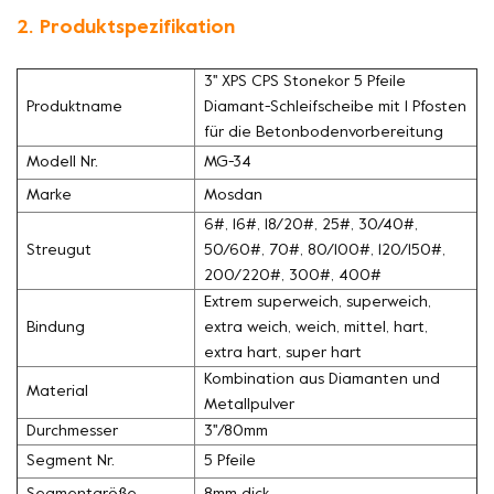
2. Produktspezifikation
3'' XPS CPS Stonekor 5 Pfeile
Produktname
Diamant-Schleifscheibe mit 1 Pfosten
für die Betonbodenvorbereitung
Modell Nr.
MG-34
Marke
Mosdan
6#, 16#, 18/20#, 25#, 30/40#,
Streugut
50/60#, 70#, 80/100#, 120/150#,
200/220#, 300#, 400#
Extrem superweich, superweich,
Bindung
extra weich, weich, mittel, hart,
extra hart, super hart
Kombination aus Diamanten und
Material
Metallpulver
Durchmesser
3''/80mm
Segment Nr.
5 Pfeile