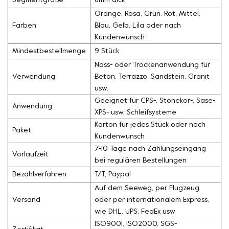
Segmentgröße
8mm dick
Orange, Rosa, Grün, Rot, Mittel,
Farben
Blau, Gelb, Lila oder nach
Kundenwunsch
Mindestbestellmenge
9 Stück
Nass- oder Trockenanwendung für
Verwendung
Beton, Terrazzo, Sandstein, Granit
usw.
Geeignet für CPS-, Stonekor-, Sase-,
Anwendung
XPS- usw. Schleifsysteme
Karton für jedes Stück oder nach
Paket
Kundenwunsch
7-10 Tage nach Zahlungseingang
Vorlaufzeit
bei regulären Bestellungen
Bezahlverfahren
T/T, Paypal
Auf dem Seeweg, per Flugzeug
Versand
oder per internationalem Express,
wie DHL, UPS, FedEx usw
ISO9001, ISO2000, SGS-