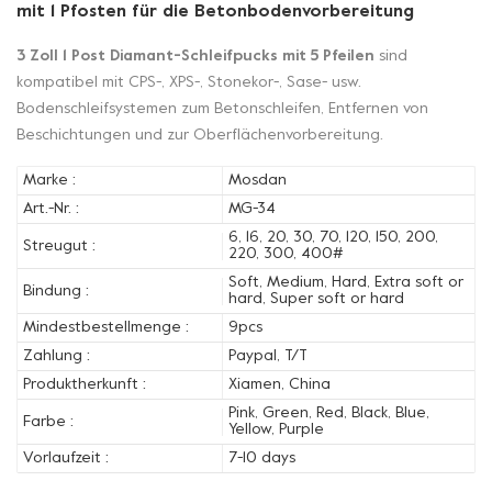
mit 1 Pfosten für die Betonbodenvorbereitung
3 Zoll 1 Post Diamant-Schleifpucks mit 5 Pfeilen
sind
kompatibel mit CPS-, XPS-, Stonekor-, Sase- usw.
Bodenschleifsystemen zum Betonschleifen, Entfernen von
Beschichtungen und zur Oberflächenvorbereitung.
Marke :
Mosdan
Art.-Nr. :
MG-34
6, 16, 20, 30, 70, 120, 150, 200,
Streugut :
220, 300, 400#
Soft, Medium, Hard, Extra soft or
Bindung :
hard, Super soft or hard
Mindestbestellmenge :
9pcs
Zahlung :
Paypal, T/T
Produktherkunft :
Xiamen, China
Pink, Green, Red, Black, Blue,
Farbe :
Yellow, Purple
Vorlaufzeit :
7-10 days