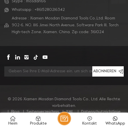
Skype :
mosdan66
Whatsapp :
+8615280216342
Adresse : Xiamen Mosdan Diamond Tools Co.,Ltd. Room
902-6, NO. 1116 Jimei North Avenue, Software Park Ill, Torch
High-tech Zone, Xiamen, China. Zip code: 361024
ABONNIEREN
© 2026 Xiamen Mosdan Diamond Tools Co., Ltd. Alle Rechte
vorbehalten.
|
Blog
|
Seitenverzeichnis
|
XML
|
Datenschutzrichtlinie
Heim
Produkte
Kontakt
WhatsApp