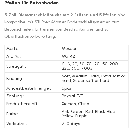
Pfeilen für Betonboden
3-Zoll-Diamantschleifpucks mit 2 Stiften und 5 Pfeilen
sind
kompatibel mit STI Prep/Master-Bodenschleifsystemen zum
Betonschleifen, Entfernen von Beschichtungen und zur
Oberflächenvorbereitung.
Marke :
Mosdan
Art.-Nr. :
MG-42
6, 16, 20, 30, 70, 120, 150, 200,
Streugut :
220, 300, 400#
Soft, Medium, Hard, Extra soft or
Bindung :
hard, Super soft or hard
Mindestbestellmenge :
9pcs
Zahlung :
Paypal, T/T
Produktherkunft :
Xiamen, China
Pink, Green, Red, Black, Blue,
Farbe :
Yellow, Purple
Vorlaufzeit :
7-10 days