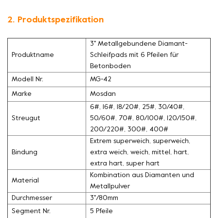
2. Produktspezifikation
3'' Metallgebundene Diamant-
Produktname
Schleifpads mit 6 Pfeilen für
Betonboden
Modell Nr.
MG-42
Marke
Mosdan
6#, 16#, 18/20#, 25#, 30/40#,
Streugut
50/60#, 70#, 80/100#, 120/150#,
200/220#, 300#, 400#
Extrem superweich, superweich,
Bindung
extra weich, weich, mittel, hart,
extra hart, super hart
Kombination aus Diamanten und
Material
Metallpulver
Durchmesser
3''/80mm
Segment Nr.
5 Pfeile