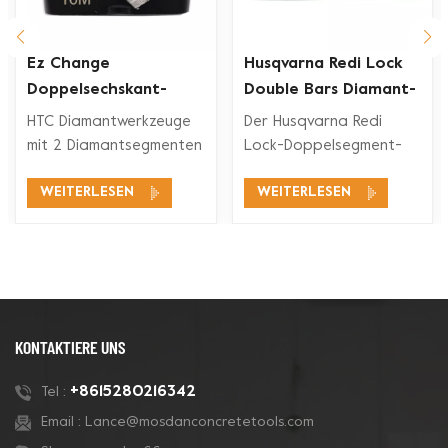
Ez Change
Husqvarna Redi Lock
Doppelsechskant-
Double Bars Diamant-
Segment-Diamant-
Schleifschuh für
HTC Diamantwerkzeuge
Der Husqvarna Redi
rkzeuge
Schleifschuh
Betonboden
mit 2 Diamantsegmenten
Lock-Doppelsegment-
eignen sich für ein
Diamant-Schleifschuh ist
WEITERLESEN
WEITERLESEN
breites
mit den Husqvarna Redi
Anwendungsspektrum,
Lock-
wie Betonschleifen,
Bodenschleifsystemen
Betonbodenvorbereitung,
zum Schleifen und
Beschichtungsentfernung
Polieren von Beton und
und Betonpolieren.
auch für Terrazzoböden
kompatibel.
KONTAKTIERE UNS
+8615280216342
Tel :
Email :
Lance@mosdanconcretetools.com