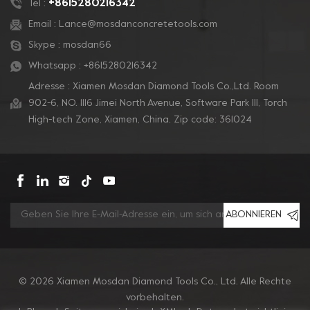
+8615280216342
Tel :
auf einem starren
auf einem starren
Email :
Lance@mosdanconcretetools.com
Trägerpolster montiert
Trägerpolster montiert
Skype :
mosdan66
werden, um auf jede
werden, um auf jede
Bodenmaschine zu
Bodenmaschine zu
Whatsapp :
+8615280216342
passen.
passen.
Adresse : Xiamen Mosdan Diamond Tools Co.,Ltd. Room
902-6, NO. 1116 Jimei North Avenue, Software Park Ill, Torch
High-tech Zone, Xiamen, China. Zip code: 361024
ABONNIEREN
© 2026 Xiamen Mosdan Diamond Tools Co., Ltd. Alle Rechte
vorbehalten.