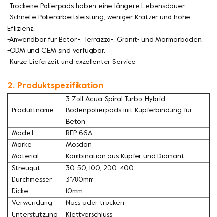
-Trockene Polierpads haben eine längere Lebensdauer
-Schnelle Polierarbeitsleistung, weniger Kratzer und hohe
Effizienz.
-Anwendbar für Beton-, Terrazzo-, Granit- und Marmorböden.
-ODM und OEM sind verfügbar.
-Kurze Lieferzeit und exzellenter Service
2. Produktspezifikation
3-Zoll-Aqua-Spiral-Turbo-Hybrid-
Produktname
Bodenpolierpads mit Kupferbindung für
Beton
Modell
RFP-66A
Marke
Mosdan
Material
Kombination aus Kupfer und Diamant
Streugut
30, 50, 100, 200, 400
Durchmesser
3''/80mm
Dicke
10mm
Verwendung
Nass oder trocken
Unterstützung
Klettverschluss