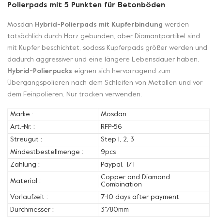
Polierpads mit 5 Punkten für Betonböden
Mosdan
Hybrid-Polierpads mit Kupferbindung
werden
tatsächlich durch Harz gebunden, aber Diamantpartikel sind
mit Kupfer beschichtet, sodass Kupferpads größer werden und
dadurch aggressiver und eine längere Lebensdauer haben.
Hybrid-Polierpucks
eignen sich hervorragend zum
Übergangspolieren nach dem Schleifen von Metallen und vor
dem Feinpolieren. Nur trocken verwenden.
Marke :
Mosdan
Art.-Nr. :
RFP-56
Streugut :
Step 1, 2, 3
Mindestbestellmenge :
9pcs
Zahlung :
Paypal, T/T
Copper and Diamond
Material :
Combination
Vorlaufzeit :
7-10 days after payment
Durchmesser :
3''/80mm