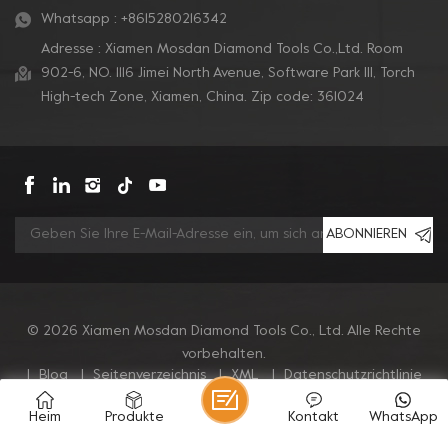
Bodenmaschine zu
Bodenmaschine zu
Whatsapp :
+8615280216342
passen.
passen.
Adresse : Xiamen Mosdan Diamond Tools Co.,Ltd. Room
902-6, NO. 1116 Jimei North Avenue, Software Park Ill, Torch
High-tech Zone, Xiamen, China. Zip code: 361024
ABONNIEREN
© 2026 Xiamen Mosdan Diamond Tools Co., Ltd. Alle Rechte
vorbehalten.
|
Blog
|
Seitenverzeichnis
|
XML
|
Datenschutzrichtlinie
Heim
Produkte
Kontakt
WhatsApp