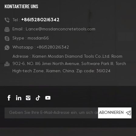
KONTAKTIERE UNS
+8615280216342
Tel :
Email :
Lance@mosdanconcretetools.com
Skype :
mosdan66
Whatsapp :
+8615280216342
Adresse : Xiamen Mosdan Diamond Tools Co.,Ltd. Room
902-6, NO. 1116 Jimei North Avenue, Software Park Ill, Torch
High-tech Zone, Xiamen, China. Zip code: 361024
ABONNIEREN