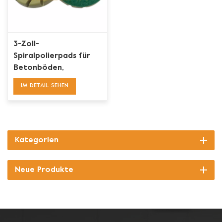
3-Zoll-
Spiralpolierpads für
Betonböden,
hochwertige
IM DETAIL SEHEN
Diamantpads
Kategorien
Neue Produkte