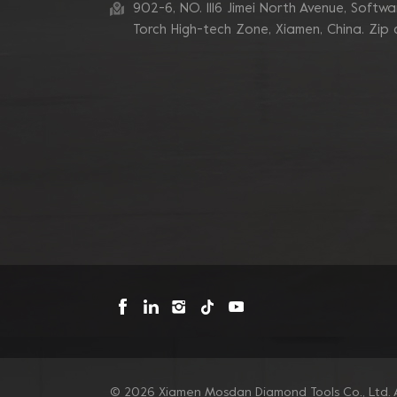
zum Schleifen von
902-6, NO. 1116 Jimei North Avenue, Software
Betonkanten
Torch High-tech Zone, Xiamen, China. Zip
Blastrac Doppel-
Zickzack-Segment-
Diamantschleifblätter
Triangle Metal Bond
Sintered Turbo Corner
Diamant-Schleifpads für
Kanten
Mosdan Dreieck-V-
Diamant-
Schleifscheiben-Pad für
Eckkanten
© 2026 Xiamen Mosdan Diamond Tools Co., Ltd. A