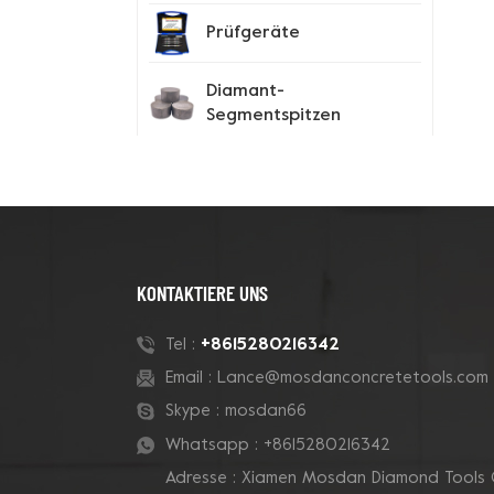
Prüfgeräte
Diamant-
Segmentspitzen
Spike-Schuhe
Neue Produkte
KONTAKTIERE UNS
180-mm-Rohr-Grizzly-
+8615280216342
Tel :
Cluster-
Email :
Lance@mosdanconcretetools.com
Betontopfschleifscheibe
Skype :
mosdan66
Whatsapp :
+8615280216342
7-Zoll-10-V-Segment-
Adresse : Xiamen Mosdan Diamond Tools 
Diamanttopfscheibe