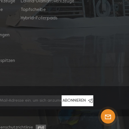
rkzeuge
Lavina-Diamantwerkzeuge
ge
Topfscheibe
Hybrid-Polierpads
ingen
spitzen
ABONNIEREN
enschutzrichtlinie