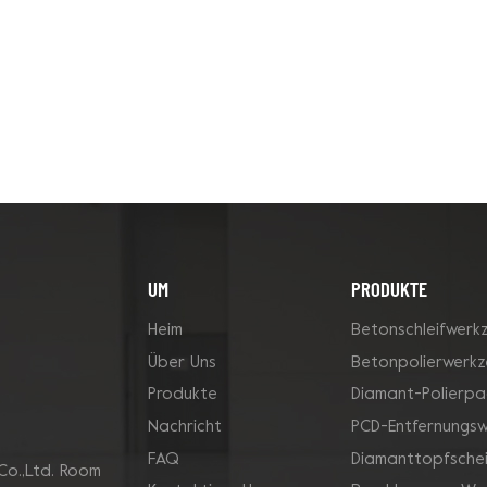
UM
PRODUKTE
Heim
Betonschleifwerk
Über Uns
Betonpolierwerk
Produkte
Diamant-Polierpa
Nachricht
PCD-Entfernungs
FAQ
Diamanttopfsche
Co.,Ltd. Room