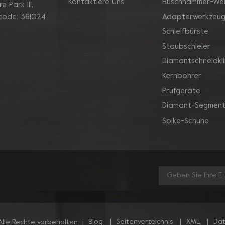
Kontaktiere Uns
Buschhammer-We
 Park Ill,
Adapterwerkzeu
 code: 361024
Schleifbürste
Staubschleier
Diamantschneidkl
Kernbohrer
Prüfgeräte
Diamant-Segment
Spike-Schuhe
|
Blog
|
Seitenverzeichnis
|
XML
|
Dat
lle Rechte vorbehalten.