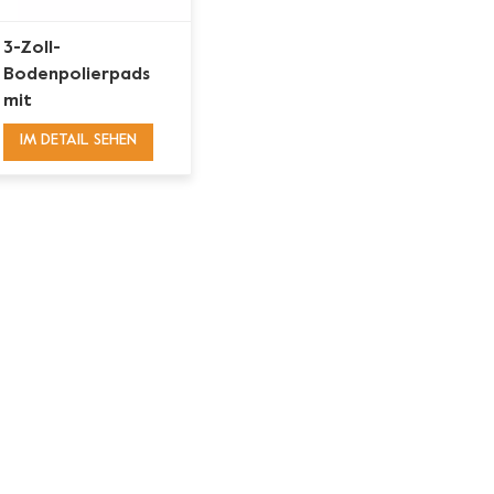
3-Zoll-
Bodenpolierpads
mit
Kunstharzbindung
IM DETAIL SEHEN
und Klettverschluss