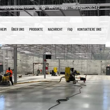
oncretetools.com
Whatsapp :
+8615280216342
HEIM
ÜBER UNS
PRODUKTE
NACHRICHT
FAQ
KONTAKTIERE UNS
Galvanisierte Polierpads