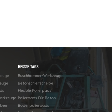
HEISSE TAGS
zeuge
Buschhammer-Werkzeuge
zeuge
Betonschleifscheibe
ds
Flexible Polierpads
werkzeuge
Polierpads Für Beton
iben
Bodenpolierpads