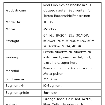
Redi-Lock-Schleifscheibe mit 10
Produktname
abgeschrägten Segmenten für
Terrco-Bodenschleifmaschinen
Modell Nr.
TD-03
Marke
Mosdan
6#, 16#, 18/20#, 25#, 30/40#,
Streugut
50/60#, 70#, 80/100#, 120/150#,
200/220#, 300#, 400#
Extrem superweich, superweich,
Bindung
extra weich, weich, mittel, hart,
extra hart, super hart
Kombination aus Diamanten und
Material
Metallpulver
Durchmesser
3''/80mm
Segment Nr.
10-Segment
Segmentgröße
8mm dick
Orange, Rosa, Grün, Rot, Mittel,
Farben
Blau, Gelb, Lila oder nach