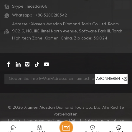
Skype :
mosdan66
Whatsapp :
+8615280216342
Adresse : Xiamen Mosdan Diamond Tools Co.,Ltd. Room
902-6, NO. 1116 Jimei North Avenue, Software Park Ill, Torch
High-tech Zone, Xiamen, China. Zip code: 361024
ABONNIEREN
© 2026 Xiamen Mosdan Diamond Tools Co., Ltd. Alle Rechte
vorbehalten.
|
Blog
|
Seitenverzeichnis
|
XML
|
Datenschutzrichtlinie