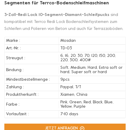
Segmenten für Terrco-Bodenschleifmaschinen
3-Zoll-Redi Lock 10-Segment-Diamant-Schleifpucks
sind
kompatibel mit Terrco Redi Lock Bodenschleifsystemen zum
Schleifen und Polieren von Beton und auch für Terrazzoböden.
Marke :
Mosdan
Art.-Nr. :
TD-03
6, 16, 20, 30, 70, 120, 150, 200,
Streugut :
220, 300, 400#
Soft, Medium, Hard, Extra soft or
Bindung :
hard, Super soft or hard
Mindestbestellmenge :
9pcs
Zahlung :
Paypal, T/T
Produktherkunft :
Xiamen, China
Pink, Green, Red, Black, Blue,
Farbe :
Yellow, Purple
Vorlaufzeit :
7-10 days
JETZT ANFRAGEN