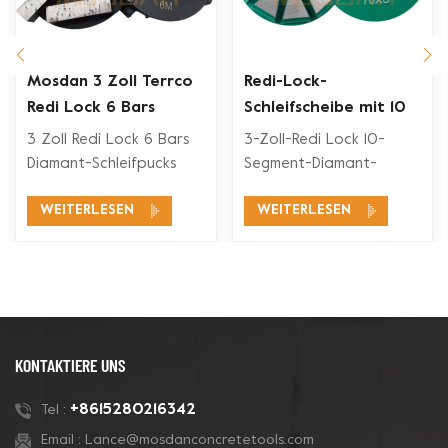
Mosdan 3 Zoll Terrco
Redi-Lock-
Redi Lock 6 Bars
Schleifscheibe mit 10
Diamant-Schleifplatte
abgeschrägten
3 Zoll Redi Lock 6 Bars
3-Zoll-Redi Lock 10-
für Beton
Segmenten für
Diamant-Schleifpucks
Segment-Diamant-
Terrco-
sind kompatibel mit
Schleifpucks sind
Bodenschleifmaschinen
WEITERLESEN
WEITERLESEN
Terrco Redi Lock
kompatibel mit Terrco
Bodenschleifsystemen
Redi Lock
zum Schleifen und
Bodenschleifsystemen
Polieren von Beton und
zum Schleifen und
auch für Terrazzoböden.
Polieren von Beton und
auch für Terrazzoböden.
KONTAKTIERE UNS
+8615280216342
Tel :
Email :
Lance@mosdanconcretetools.com