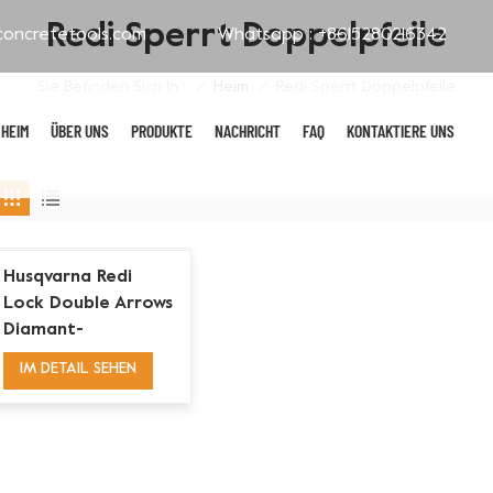
Redi Sperrt Doppelpfeile
oncretetools.com
Whatsapp :
+8615280216342
Sie Befinden Sich In :
Redi Sperrt Doppelpfeile
/
Heim
/
HEIM
ÜBER UNS
PRODUKTE
NACHRICHT
FAQ
KONTAKTIERE UNS
Galvanisierte Polierpads
Husqvarna Redi
Lock Double Arrows
Diamant-
Betonschleifplattenwerkzeuge
IM DETAIL SEHEN