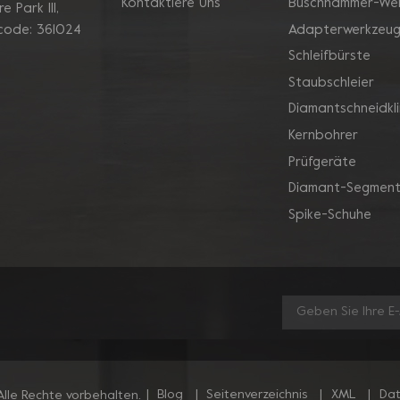
Kontaktiere Uns
Buschhammer-We
 Park Ill,
Adapterwerkzeu
 code: 361024
Schleifbürste
Staubschleier
Diamantschneidkl
Kernbohrer
Prüfgeräte
Diamant-Segment
Spike-Schuhe
|
Blog
|
Seitenverzeichnis
|
XML
|
Dat
lle Rechte vorbehalten.