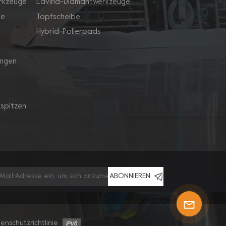
rkzeuge
Lavina-Diamantwerkzeuge
ge
Topfscheibe
Hybrid-Polierpads
ingen
spitzen
ABONNIEREN
enschutzrichtlinie