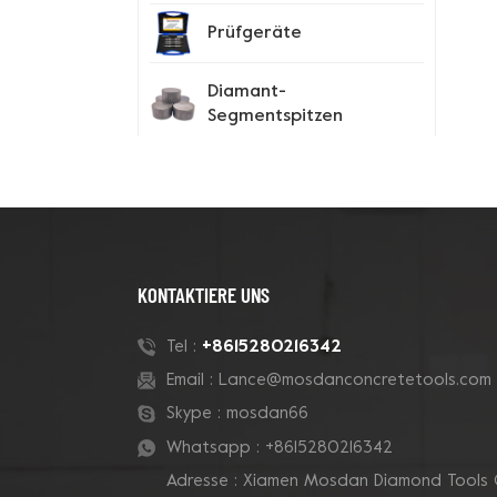
Prüfgeräte
Diamant-
Segmentspitzen
Spike-Schuhe
Neue Produkte
KONTAKTIERE UNS
180-mm-Rohr-Grizzly-
+8615280216342
Tel :
Cluster-
Email :
Lance@mosdanconcretetools.com
Betontopfschleifscheibe
Skype :
mosdan66
Whatsapp :
+8615280216342
7-Zoll-10-V-Segment-
Adresse : Xiamen Mosdan Diamond Tools 
Diamanttopfscheibe