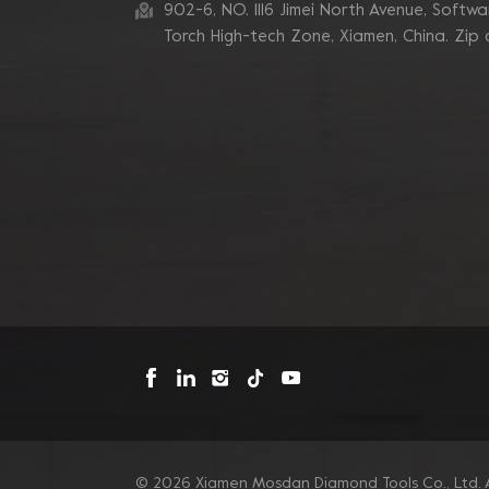
zum Schleifen von
902-6, NO. 1116 Jimei North Avenue, Software
Betonkanten
Torch High-tech Zone, Xiamen, China. Zip
Blastrac Doppel-
Zickzack-Segment-
Diamantschleifblätter
Triangle Metal Bond
Sintered Turbo Corner
Diamant-Schleifpads für
Kanten
Mosdan Dreieck-V-
Diamant-
Schleifscheiben-Pad für
Eckkanten
© 2026 Xiamen Mosdan Diamond Tools Co., Ltd. A