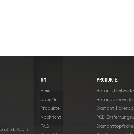
UM
PRODUKTE
Heim
Betonschleifwerk
Über Uns
Betonpolierwerk
Produkte
Diamant-Polierpa
Nachricht
PCD-Entfernungs
FAQ
Diamanttopfsche
Co.,Ltd. Room