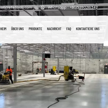
oncretetools.com
Whatsapp :
+8615280216342
HEIM
ÜBER UNS
PRODUKTE
NACHRICHT
FAQ
KONTAKTIERE UNS
Galvanisierte Polierpads