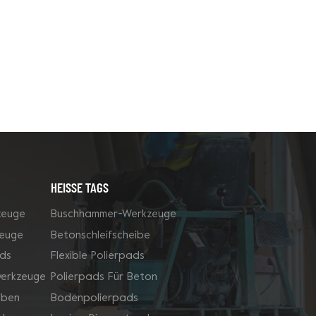
HEISSE TAGS
zeuge
Buschhammer-Werkzeuge
zeuge
Betonschleifscheibe
ds
Flexible Polierpads
werkzeuge
Polierpads Für Beton
iben
Bodenpolierpads